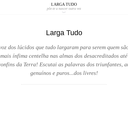
LARGA TUDO
põe-te a nascer outra vez
Larga Tudo
voz dos lúcidos que tudo largaram para serem quem sã
 mais ínfima centelha nas almas dos desacreditados até
onfins da Terra! Escutai as palavras dos triunfantes, a
genuínos e puros...dos livres!