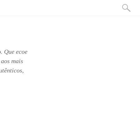
o. Que ecoe
 aos mais
utênticos,