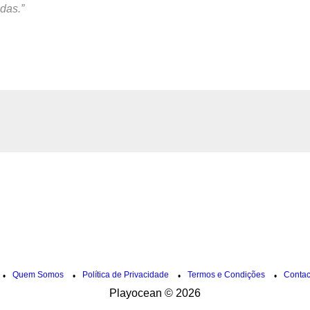
odas.
Quem Somos
Política de Privacidade
Termos e Condições
Contac
•
•
•
•
Playocean
© 2026