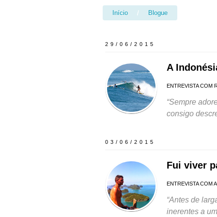
Início
/
Blogue
29/06/2015
A Indonési
ENTREVISTA COM R
Sempre adorei
consigo descre
03/06/2015
Fui viver p
ENTREVISTA COM 
Antes de larg
inerentes a um