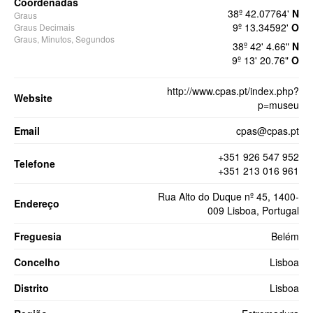
Coordenadas
38º 42.07764'
N
Graus
9º 13.34592'
O
Graus Decimais
Graus, Minutos, Segundos
38º 42' 4.66"
N
9º 13' 20.76"
O
http://www.cpas.pt/index.php?
Website
p=museu
Email
cpas@cpas.pt
+351 926 547 952
Telefone
+351 213 016 961
Rua Alto do Duque nº 45, 1400-
Endereço
009 Lisboa, Portugal
Freguesia
Belém
Concelho
Lisboa
Distrito
Lisboa