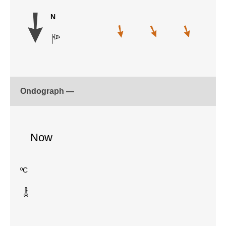
N
Ondograph —
Now
ºC