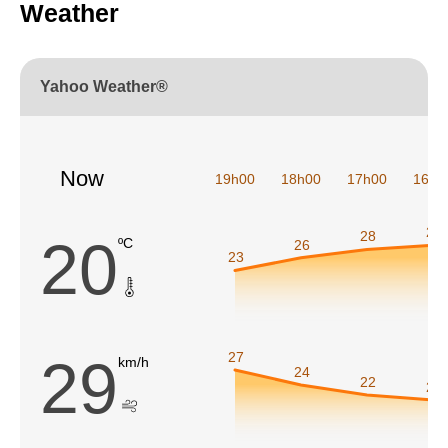
Weather
Yahoo Weather®
Now
19h00
18h00
17h00
16h0
29
28
20
ºC
26
23
27
29
km/h
24
22
21