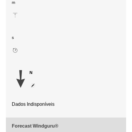
m
s
N
Dados Indisponíveis
Forecast Windguru®