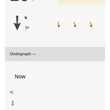
N
Ondograph —
Now
ºC