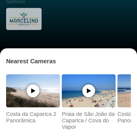
Sponsors
Nearest Cameras
Costa da Caparica 2
Praia de São João da
Costa d
Panorâmica
Caparica / Cova do
Panorâ
Vapor