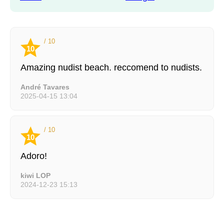
/ 10
10
Amazing nudist beach. reccomend to nudists.
André Tavares
2025-04-15 13:04
/ 10
10
Adoro!
kiwi LOP
2024-12-23 15:13