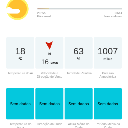
20h55
06h14
Pôr-do-sol
Nascer-do-sol
18
63
1007
N
ºC
%
mbar
16
km/h
Temperatura do Ar
Velocidade e
Humidade Relativa
Pressão
Direcção do Vento
Atmosférica
Sem dados
Sem dados
Sem dados
Sem dados
Temperatura da
Direcção da Onda
Altura Média da
Período Médio da
Água
Onda
Onda