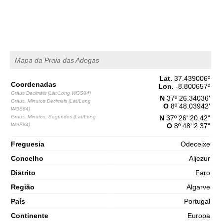
1,5 m
03h42
Baixa-Mar
65%
4.9 ft
2,7 m
09h55
Preia-Mar
68%
8.9 ft
1,3 m
Mapa da Praia das Adegas
16h26
Baixa-Mar
70%
4.3 ft
Lat.
37.439006
º
2,7 m
22h43
Preia-Mar
Coordenadas
Lon.
-8.800657
º
73%
8.9 ft
Graus Decimais (Lat/Long WGS84)
N
37º 26.34036'
Graus, Minutos Decimais (Lat/Long
Sábado
O
8º 48.03942'
WGS84)
2025-11-01
Graus, Minutos, Segundos (Lat/Long
N
37º 26' 20.42"
WGS84)
O
8º 48' 2.37"
1,3 m
04h45
Baixa-Mar
75%
4.3 ft
Freguesia
Odeceixe
2,9 m
10h54
Preia-Mar
78%
9.5 ft
Concelho
Aljezur
1,0 m
Distrito
Faro
17h17
Baixa-Mar
80%
3.3 ft
Região
Algarve
2,9 m
23h32
Preia-Mar
83%
País
Portugal
9.5 ft
Continente
Europa