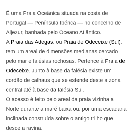
Segunda
2025-10-27
É uma Praia Oceânica situada na costa de
2,8 m
05h13
Preia-Mar
27%
9.2 ft
Portugal — Península Ibérica — no concelho de
1,3 m
11h27
Baixa-Mar
Aljezur, banhada pelo Oceano Atlântico.
29%
4.3 ft
A
Praia das Adegas
, ou
Praia de Odeceixe (Sul)
,
2,6 m
17h39
Preia-Mar
31%
8.5 ft
tem um areal de dimensões medianas cercado
1,4 m
23h32
Baixa-Mar
pelo mar e falésias rochosas. Pertence à
Praia de
33%
4.6 ft
Terça
Odeceixe
. Junto à base da falésia existe um
2025-10-28
cordão de calhaus que se estende deste a zona
2,7 m
06h02
Preia-Mar
36%
central até à base da falésia Sul.
8.9 ft
1,4 m
O acesso é feito pelo areal da praia vizinha a
12h24
Baixa-Mar
39%
4.6 ft
Norte durante a maré baixa ou, por uma escadaria
2,4 m
18h39
Preia-Mar
41%
7.9 ft
inclinada construída sobre o antigo trilho que
Quarta
desce a ravina.
2025-10-29