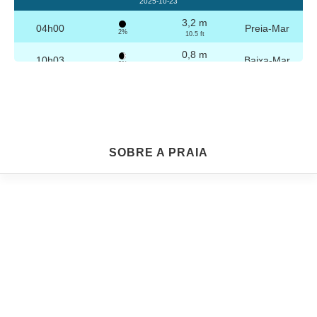
2025-10-23
3,2 m
04h00
Preia-Mar
2%
10.5 ft
0,8 m
10h03
Baixa-Mar
3%
2.6 ft
3,1 m
16h16
Preia-Mar
4%
10.2 ft
0,9 m
22h16
Baixa-Mar
5%
3 ft
Sexta
SOBRE A PRAIA
2025-10-24
3,2 m
04h29
Preia-Mar
6%
10.5 ft
0,9 m
10h34
Baixa-Mar
7%
3 ft
3,0 m
16h46
Preia-Mar
9%
9.8 ft
1,0 m
22h45
Baixa-Mar
10%
3.3 ft
Sábado