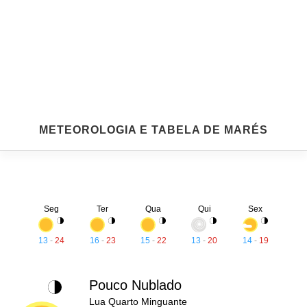
METEOROLOGIA E TABELA DE MARÉS
Seg
Ter
Qua
Qui
Sex
13
-
24
16
-
23
15
-
22
13
-
20
14
-
19
Pouco Nublado
Lua Quarto Minguante