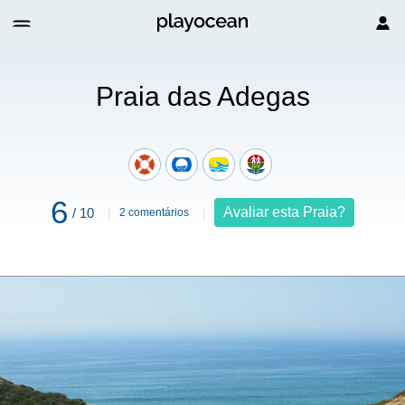
Praia das Adegas
6
Avaliar esta Praia?
/ 10
2 comentários