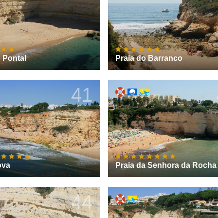
o Pontal
Praia do Barranco
41
ova
Praia da Senhora da Rocha
44