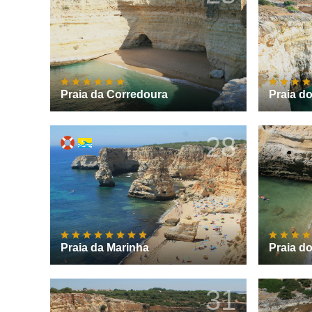
Praia da Corredoura
Praia d
28
Praia da Marinha
Praia d
31