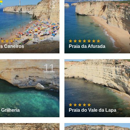
8
os Caneiros
Praia da Afurada
11
 Grilheria
Praia do Vale da Lapa