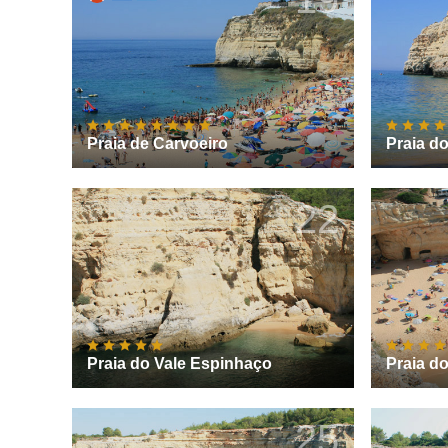
Praia de Carvoeiro
Praia d
22
Praia do Vale Espinhaço
Praia d
25