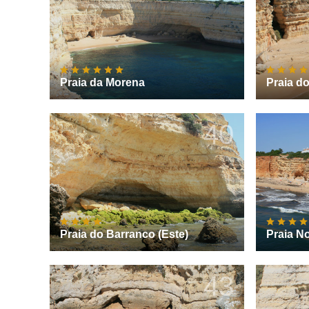
Praia da Morena
Praia d
40
Praia do Barranco (Este)
Praia N
43