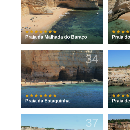
Praia da Malhada do Baraço
Praia d
34
Praia da Estaquinha
Praia d
37