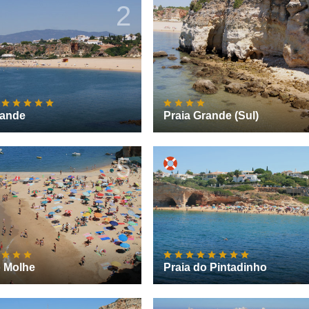
2
rande
Praia Grande (Sul)
5
o Molhe
Praia do Pintadinho