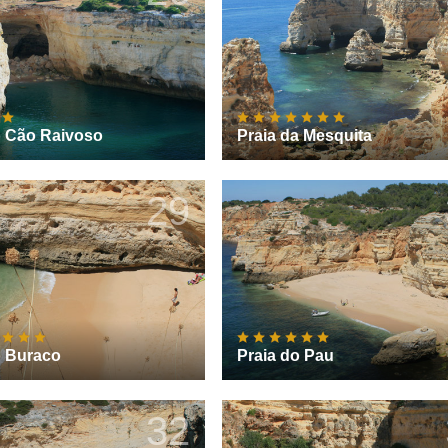
o Cão Raivoso
Praia da Mesquita
29
o Buraco
Praia do Pau
32