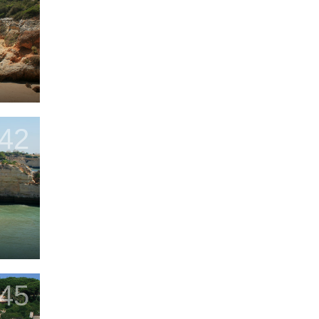
42
45