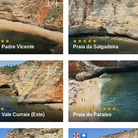
14
o Padre Vicente
Praia da Salgadeira
17
 Vale Currais (Este)
Praia do Paraíso
20