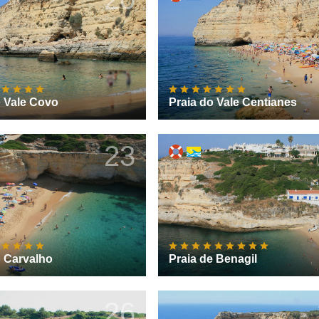
o Vale Covo
Praia do Vale Centianes
23
o Carvalho
Praia de Benagil
26