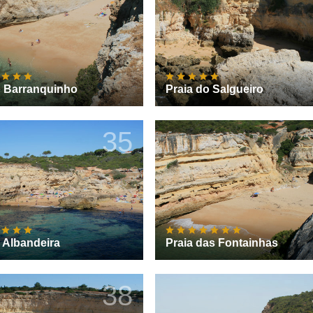
o Barranquinho
Praia do Salgueiro
35
e Albandeira
Praia das Fontainhas
38