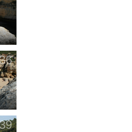
36
39