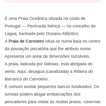
Segunda
2025-10-27
2,8 m
05h03
Preia-Mar
27%
9.2 ft
É uma Praia Oceânica situada na costa de
1,3 m
11h13
Baixa-Mar
Portugal — Península Ibérica — no concelho de
29%
4.3 ft
Lagoa, banhada pelo Oceano Atlântico.
2,6 m
17h31
Preia-Mar
31%
8.5 ft
A
Praia de Carvoeiro
situa-se numa baía no centro
1,4 m
23h23
Baixa-Mar
33%
da povoação piscatória que lhe atribuiu nome.
4.6 ft
Terça
Apresenta um areal de dimensões razoáveis.
2025-10-28
A praia, ladeada por falésias, está abrigada do
2,7 m
05h54
Preia-Mar
36%
vento. Aqui, desagua (canalizada) a
8.9 ft
Ribeira do
1,4 m
Barranco do Carvoeiro
.
12h12
Baixa-Mar
38%
4.6 ft
É comum avistar pequenos barcos fundeados. Os
2,4 m
18h35
Preia-Mar
41%
7.9 ft
turistas podem alugar embarcações dos
Quarta
pescadores para visitar as muitas praias, cavernas
2025-10-29