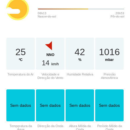
06h13
20h53
Nascer-do-sol
Pôr-do-sol
25
42
1016
NNO
ºC
%
mbar
14
km/h
Temperatura do Ar
Velocidade e
Humidade Relativa
Pressão
Direcção do Vento
Atmosférica
Sem dados
Sem dados
Sem dados
Sem dados
Temperatura da
Direcção da Onda
Altura Média da
Período Médio da
Água
Onda
Onda