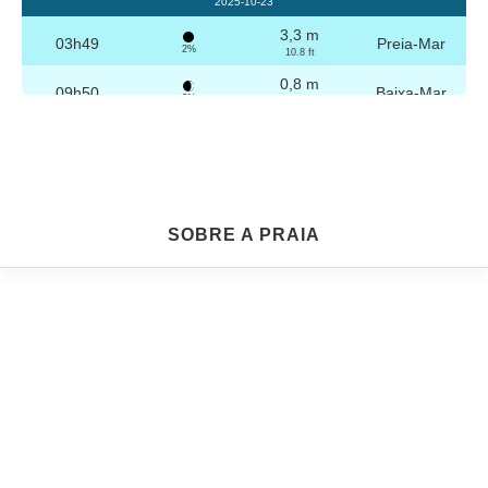
2025-10-23
3,3 m
03h49
Preia-Mar
2%
10.8 ft
0,8 m
09h50
Baixa-Mar
3%
2.6 ft
3,2 m
16h04
Preia-Mar
4%
10.5 ft
0,8 m
22h04
Baixa-Mar
5%
2.6 ft
Sexta
SOBRE A PRAIA
2025-10-24
3,2 m
04h19
Preia-Mar
6%
10.5 ft
0,8 m
10h21
Baixa-Mar
7%
2.6 ft
3,1 m
16h35
Preia-Mar
9%
10.2 ft
0,9 m
22h33
Baixa-Mar
10%
3 ft
Sábado