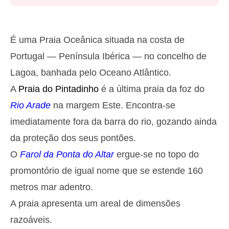
Segunda
2025-10-27
2,8 m
05h03
Preia-Mar
27%
9.2 ft
É uma Praia Oceânica situada na costa de
1,3 m
11h13
Baixa-Mar
Portugal — Península Ibérica — no concelho de
29%
4.3 ft
Lagoa, banhada pelo Oceano Atlântico.
2,6 m
17h31
Preia-Mar
31%
8.5 ft
A
Praia do Pintadinho
é a última praia da foz do
1,4 m
23h23
Baixa-Mar
33%
Rio Arade
na margem Este. Encontra-se
4.6 ft
Terça
imediatamente fora da barra do rio, gozando ainda
2025-10-28
da proteção dos seus pontões.
2,7 m
05h54
Preia-Mar
36%
O
Farol da Ponta do Altar
ergue-se no topo do
8.9 ft
1,4 m
promontório de igual nome que se estende 160
12h12
Baixa-Mar
38%
4.6 ft
metros mar adentro.
2,4 m
18h35
Preia-Mar
41%
7.9 ft
A praia apresenta um areal de dimensões
Quarta
razoáveis.
2025-10-29