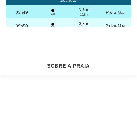
2025-10-23
3,3 m
03h49
Preia-Mar
2%
10.8 ft
0,8 m
09h50
Baixa-Mar
3%
2.6 ft
3,2 m
16h04
Preia-Mar
4%
10.5 ft
0,8 m
22h04
Baixa-Mar
5%
2.6 ft
Sexta
SOBRE A PRAIA
2025-10-24
3,2 m
04h19
Preia-Mar
6%
10.5 ft
0,8 m
10h21
Baixa-Mar
7%
2.6 ft
3,1 m
16h35
Preia-Mar
9%
10.2 ft
0,9 m
22h33
Baixa-Mar
10%
3 ft
Sábado