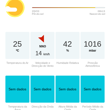
20h53
06h13
Pôr-do-sol
Nascer-do-sol
25
42
1016
NNO
ºC
%
mbar
14
km/h
Temperatura do Ar
Velocidade e
Humidade Relativa
Pressão
Direcção do Vento
Atmosférica
Sem dados
Sem dados
Sem dados
Sem dados
Temperatura da
Direcção da Onda
Altura Média da
Período Médio da
Água
Onda
Onda