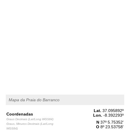
2,6 m
07h05
Preia-Mar
46%
8.5 ft
1,5 m
13h38
Baixa-Mar
49%
4.9 ft
2,4 m
20h03
Preia-Mar
52%
7.9 ft
Quinta
2025-10-30
1,6 m
02h02
Baixa-Mar
54%
5.2 ft
2,6 m
08h31
Preia-Mar
57%
8.5 ft
1,4 m
15h11
Baixa-Mar
60%
4.6 ft
Mapa da Praia do Barranco
2,5 m
21h30
Preia-Mar
62%
8.2 ft
Lat.
37.095892
º
Sexta
Coordenadas
Lon.
-8.392293
º
2025-10-31
Graus Decimais (Lat/Long WGS84)
N
37º 5.75352'
Graus, Minutos Decimais (Lat/Long
O
8º 23.53758'
1,5 m
WGS84)
03h32
Baixa-Mar