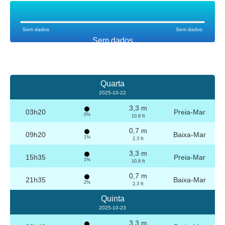
Sem dados
Sem dados
Sem dados
Quarta
2025-10-22
3,3 m
03h20
Preia-Mar
0%
10.8 ft
0,7 m
09h20
Baixa-Mar
1%
2.3 ft
3,3 m
15h35
Preia-Mar
1%
10.8 ft
0,7 m
21h35
Baixa-Mar
2%
2.3 ft
Quinta
2025-10-23
3,3 m