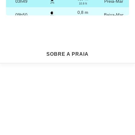
03h49
Preia-Mar
2%
10.8 ft
0,8 m
09h50
Baixa-Mar
3%
2.6 ft
3,2 m
16h04
Preia-Mar
4%
10.5 ft
0,8 m
22h04
Baixa-Mar
5%
2.6 ft
Sexta
SOBRE A PRAIA
2025-10-24
3,2 m
04h19
Preia-Mar
6%
10.5 ft
0,8 m
10h21
Baixa-Mar
7%
2.6 ft
3,1 m
16h35
Preia-Mar
9%
10.2 ft
0,9 m
22h33
Baixa-Mar
10%
3 ft
Sábado
2025-10-25