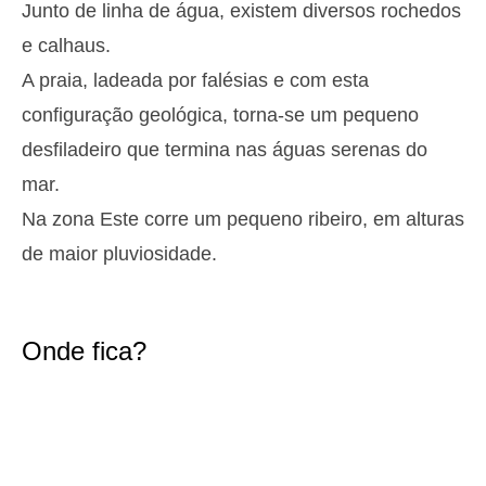
Junto de linha de água, existem diversos rochedos
2,8 m
05h03
Preia-Mar
27%
9.2 ft
e calhaus.
1,3 m
11h13
Baixa-Mar
A praia, ladeada por falésias e com esta
29%
4.3 ft
configuração geológica, torna-se um pequeno
2,6 m
17h31
Preia-Mar
31%
8.5 ft
desfiladeiro que termina nas águas serenas do
1,4 m
23h23
Baixa-Mar
33%
mar.
4.6 ft
Terça
Na zona Este corre um pequeno ribeiro, em alturas
2025-10-28
de maior pluviosidade.
2,7 m
05h54
Preia-Mar
36%
8.9 ft
1,4 m
12h12
Baixa-Mar
38%
4.6 ft
Onde fica?
2,4 m
18h35
Preia-Mar
41%
7.9 ft
Quarta
2025-10-29
1,6 m
00h26
Baixa-Mar
43%
5.2 ft