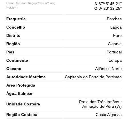
65%
4.9 ft
Graus, Minutos, Segundos (Lat/Long
N
37º 5' 45.21"
WGS84)
O
8º 23' 32.25"
2,7 m
09h47
Preia-Mar
68%
8.9 ft
Freguesia
Porches
1,2 m
16h18
Baixa-Mar
Concelho
Lagoa
70%
3.9 ft
Distrito
Faro
2,7 m
22h33
Preia-Mar
73%
8.9 ft
Região
Algarve
Sábado
País
Portugal
2025-11-01
Continente
Europa
1,3 m
04h35
Baixa-Mar
75%
4.3 ft
Oceano
Atlântico Norte
3,0 m
Autoridade Marítima
Capitania do Porto de Portimão
10h45
Preia-Mar
78%
9.8 ft
Área Protegida
1,0 m
17h09
Baixa-Mar
80%
Água Balnear
3.3 ft
2,9 m
Praia dos Três Irmãos -
23h21
Preia-Mar
Unidade Costeira
83%
Armação de Pêra (W)
9.5 ft
Região Costeira
Costa Algarvia