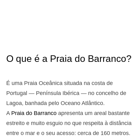
3,1 m
04h50
Preia-Mar
12%
10.2 ft
1,0 m
10h54
Baixa-Mar
13%
3.3 ft
2,9 m
17h08
Preia-Mar
15%
9.5 ft
1,1 m
23h05
Baixa-Mar
17%
3.6 ft
O que é a Praia do Barranco?
Domingo
2025-10-26
3,0 m
04h24
Preia-Mar
18%
9.8 ft
É uma Praia Oceânica situada na costa de
1,1 m
10h30
Baixa-Mar
Portugal — Península Ibérica — no concelho de
20%
3.6 ft
2,7 m
Lagoa, banhada pelo Oceano Atlântico.
16h45
Preia-Mar
22%
8.9 ft
A
Praia do Barranco
apresenta um areal bastante
1,3 m
22h39
Baixa-Mar
24%
4.3 ft
estreito e muito esguio no que respeita à distância
Segunda
entre o mar e o seu acesso: cerca de 160 metros.
2025-10-27