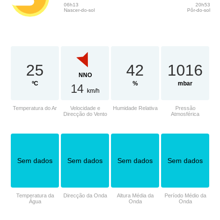
06h13
20h53
Nascer-do-sol
Pôr-do-sol
25
42
1016
NNO
ºC
%
mbar
14
km/h
Temperatura do Ar
Velocidade e
Humidade Relativa
Pressão
Direcção do Vento
Atmosférica
Sem dados
Sem dados
Sem dados
Sem dados
Temperatura da
Direcção da Onda
Altura Média da
Período Médio da
Água
Onda
Onda