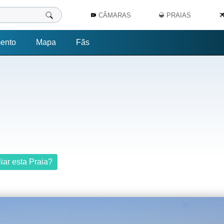
CÂMARAS
PRAIAS
ento
Mapa
Fãs
iar esta Praia?