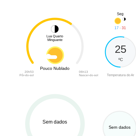
Seg
17
-
31
Lua Quarto
Minguante
25
ºC
Pouco Nublado
20h53
06h13
Temperatura do Ar
Pôr-do-sol
Nascer-do-sol
Sem dados
Sem dados