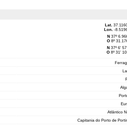
Lat.
37.116
Lon.
-8.519
N
37º 6.96
O
8º 31.17
N
37º 6' 57
O
8º 31' 10
Ferra
La
Alg
Port
Eu
Atlântico N
Capitania do Porto de Port