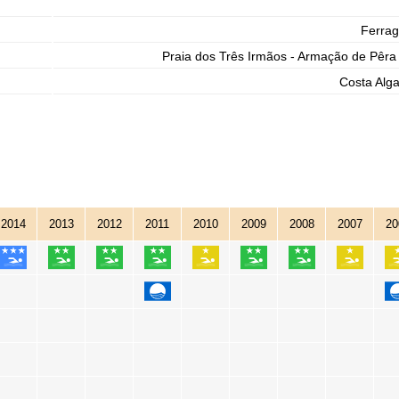
Ferra
Praia dos Três Irmãos - Armação de Pêra
Costa Alga
2014
2013
2012
2011
2010
2009
2008
2007
20