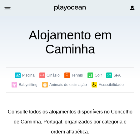
Alojamento em
Caminha
Piscina
Ginásio
Tennis
Golf
SPA
Babysitting
Animais de estimação
Acessibilidade
Consulte todos os alojamentos disponíveis no Concelho
de Caminha, Portugal, organizados por categoria e
ordem alfabética.