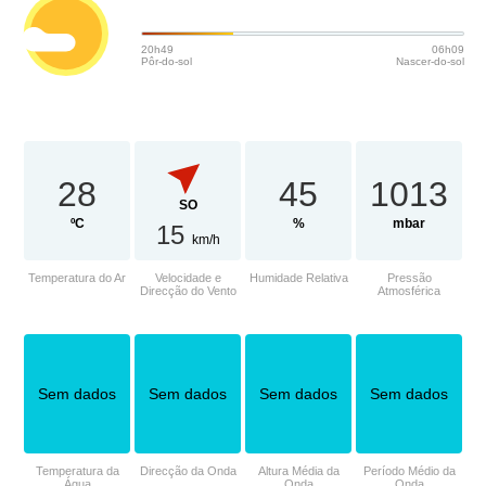
20h49
06h09
Pôr-do-sol
Nascer-do-sol
28
45
1013
SO
ºC
%
mbar
15
km/h
Temperatura do Ar
Velocidade e
Humidade Relativa
Pressão
Direcção do Vento
Atmosférica
Sem dados
Sem dados
Sem dados
Sem dados
Temperatura da
Direcção da Onda
Altura Média da
Período Médio da
Água
Onda
Onda