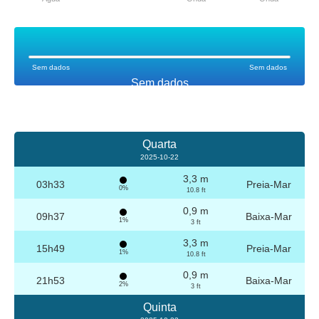
Sem dados
Sem dados
Sem dados
Quarta
2025-10-22
3,3 m
03h33
Preia-Mar
0%
10.8 ft
0,9 m
09h37
Baixa-Mar
1%
3 ft
3,3 m
15h49
Preia-Mar
1%
10.8 ft
0,9 m
21h53
Baixa-Mar
2%
3 ft
Quinta