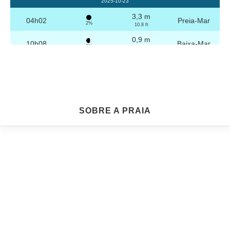
2025-10-23
3,3 m
04h02
Preia-Mar
2%
10.8 ft
0,9 m
10h08
Baixa-Mar
3%
3 ft
3,2 m
16h19
Preia-Mar
4%
10.5 ft
0,9 m
22h21
Baixa-Mar
5%
3 ft
Sexta
SOBRE A PRAIA
2025-10-24
3,3 m
04h31
Preia-Mar
6%
10.8 ft
1,0 m
10h39
Baixa-Mar
7%
3.3 ft
3,1 m
16h49
Preia-Mar
9%
10.2 ft
1,0 m
22h49
Baixa-Mar
10%
3.3 ft
Sábado