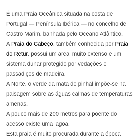
Segunda
2025-10-27
É uma Praia Oceânica situada na costa de
3,0 m
05h12
Preia-Mar
27%
9.8 ft
Portugal — Península Ibérica — no concelho de
1,4 m
11h24
Baixa-Mar
Castro Marim, banhada pelo Oceano Atlântico.
29%
4.6 ft
A
Praia do Cabeço
, também conhecida por
Praia
2,7 m
17h38
Preia-Mar
31%
8.9 ft
do Retur
, possui um areal muito extenso e um
1,5 m
23h28
Baixa-Mar
sistema dunar protegido por vedações e
33%
4.9 ft
Terça
passadiços de madeira.
2025-10-28
A Norte, o verde da mata de pinhal impõe-se na
2,8 m
06h00
Preia-Mar
36%
paisagem sobre as águas calmas de temperaturas
9.2 ft
1,6 m
amenas.
12h16
Baixa-Mar
38%
5.2 ft
A pouco mais de 200 metros para poente do
2,6 m
18h35
Preia-Mar
41%
8.5 ft
acesso existe uma lagoa.
Quarta
Esta praia é muito procurada durante a época
2025-10-29