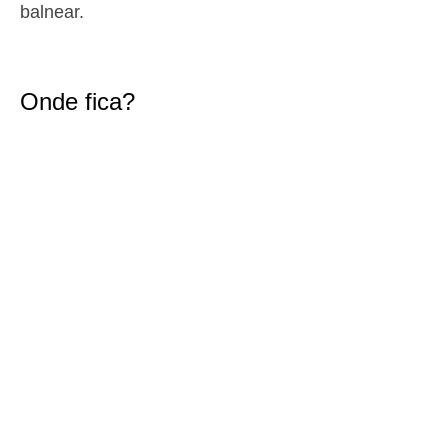
balnear.
1,7 m
00h22
Baixa-Mar
43%
5.6 ft
2,8 m
07h06
Preia-Mar
46%
9.2 ft
Onde fica?
1,7 m
13h37
Baixa-Mar
49%
5.6 ft
2,5 m
20h00
Preia-Mar
52%
8.2 ft
Quinta
2025-10-30
1,8 m
01h59
Baixa-Mar
54%
5.9 ft
2,8 m
08h33
Preia-Mar
57%
9.2 ft
1,6 m
15h17
Baixa-Mar
60%
5.2 ft
2,6 m
21h36
Preia-Mar
63%
8.5 ft
Sexta
2025-10-31