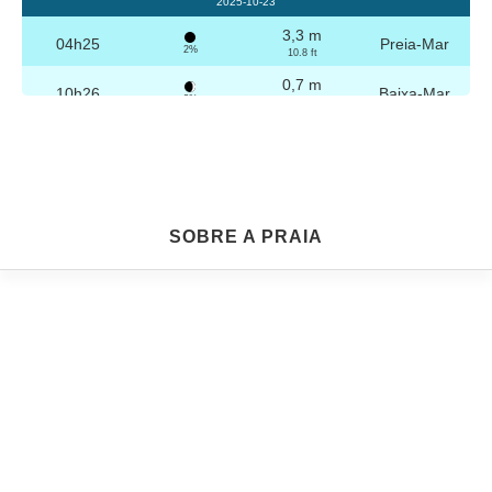
2025-10-23
3,3 m
04h25
Preia-Mar
2%
10.8 ft
0,7 m
10h26
Baixa-Mar
3%
2.3 ft
3,2 m
16h41
Preia-Mar
4%
10.5 ft
0,8 m
22h40
Baixa-Mar
5%
2.6 ft
Sexta
SOBRE A PRAIA
2025-10-24
3,2 m
04h56
Preia-Mar
6%
10.5 ft
0,8 m
10h57
Baixa-Mar
7%
2.6 ft
3,1 m
17h12
Preia-Mar
9%
10.2 ft
0,9 m
23h08
Baixa-Mar
10%
3 ft
Sábado