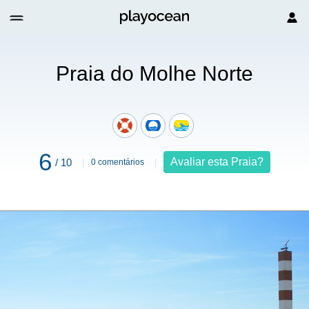
orte
Praia do Molhe Norte
6
Avaliar esta Praia?
/ 10
0 comentários