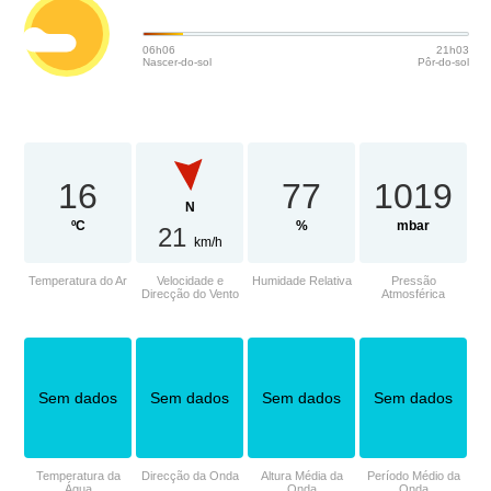
06h06
21h03
Nascer-do-sol
Pôr-do-sol
16
77
1019
N
ºC
%
mbar
21
km/h
Temperatura do Ar
Velocidade e
Humidade Relativa
Pressão
Direcção do Vento
Atmosférica
Sem dados
Sem dados
Sem dados
Sem dados
Temperatura da
Direcção da Onda
Altura Média da
Período Médio da
Água
Onda
Onda