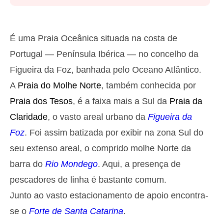
Segunda
2025-10-27
2,9 m
05h37
Preia-Mar
27%
9.5 ft
É uma Praia Oceânica situada na costa de
1,3 m
11h45
Baixa-Mar
Portugal — Península Ibérica — no concelho da
29%
4.3 ft
Figueira da Foz, banhada pelo Oceano Atlântico.
2,6 m
18h01
Preia-Mar
31%
8.5 ft
A
Praia do Molhe Norte
, também conhecida por
1,4 m
23h56
Baixa-Mar
34%
Praia dos Tesos
, é a faixa mais a Sul da
Praia da
4.6 ft
Terça
Claridade
, o vasto areal urbano da
Figueira da
2025-10-28
Foz
. Foi assim batizada por exibir na zona Sul do
2,7 m
06h25
Preia-Mar
36%
seu extenso areal, o comprido molhe Norte da
8.9 ft
1,4 m
barra do
Rio Mondego
. Aqui, a presença de
12h41
Baixa-Mar
39%
4.6 ft
pescadores de linha é bastante comum.
2,4 m
19h00
Preia-Mar
41%
7.9 ft
Junto ao vasto estacionamento de apoio encontra-
Quarta
se o
Forte de Santa Catarina
.
2025-10-29