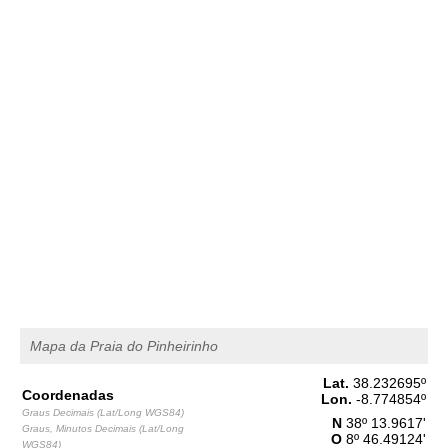
2,6 m
07h09
Preia-Mar
46%
8.5 ft
1,5 m
13h47
Baixa-Mar
49%
4.9 ft
2,4 m
20h06
Preia-Mar
52%
7.9 ft
Quinta
2025-10-30
1,6 m
02h10
Baixa-Mar
54%
5.2 ft
2,6 m
08h37
Preia-Mar
57%
8.5 ft
1,4 m
15h19
Baixa-Mar
60%
4.6 ft
2,5 m
Mapa da Praia do Pinheirinho
21h39
Preia-Mar
63%
8.2 ft
Lat.
38.232695
º
Sexta
Coordenadas
Lon.
-8.774854
º
2025-10-31
Graus Decimais (Lat/Long WGS84)
N
38º 13.9617'
Graus, Minutos Decimais (Lat/Long
1,5 m
O
8º 46.49124'
WGS84)
03h42
Baixa-Mar