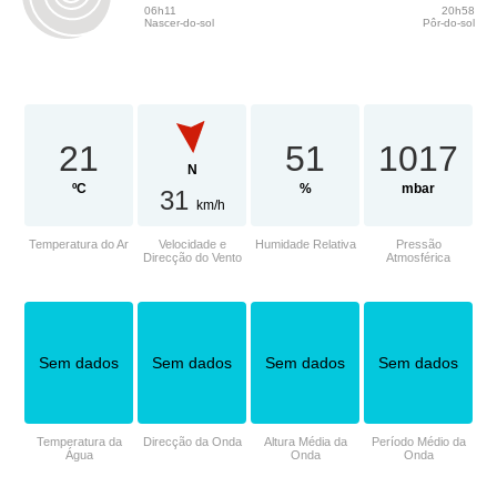
06h11
20h58
Nascer-do-sol
Pôr-do-sol
21
51
1017
N
ºC
%
mbar
31
km/h
Temperatura do Ar
Velocidade e
Humidade Relativa
Pressão
Direcção do Vento
Atmosférica
Sem dados
Sem dados
Sem dados
Sem dados
Temperatura da
Direcção da Onda
Altura Média da
Período Médio da
Água
Onda
Onda