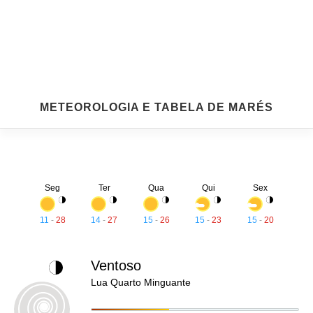
METEOROLOGIA E TABELA DE MARÉS
Seg
Ter
Qua
Qui
Sex
11
-
28
14
-
27
15
-
26
15
-
23
15
-
20
Ventoso
Lua Quarto Minguante