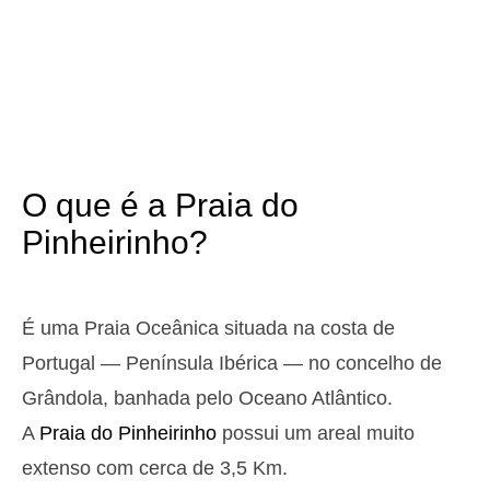
3,1 m
05h00
Preia-Mar
12%
10.2 ft
1,0 m
11h07
Baixa-Mar
13%
3.3 ft
2,9 m
17h19
Preia-Mar
15%
9.5 ft
1,1 m
23h15
Baixa-Mar
17%
3.6 ft
O que é a Praia do
Domingo
2025-10-26
Pinheirinho?
3,0 m
04h34
Preia-Mar
19%
9.8 ft
1,1 m
10h44
Baixa-Mar
20%
É uma Praia Oceânica situada na costa de
3.6 ft
2,7 m
Portugal — Península Ibérica — no concelho de
16h55
Preia-Mar
22%
8.9 ft
Grândola, banhada pelo Oceano Atlântico.
1,3 m
22h50
Baixa-Mar
24%
4.3 ft
A
Praia do Pinheirinho
possui um areal muito
Segunda
extenso com cerca de 3,5 Km.
2025-10-27