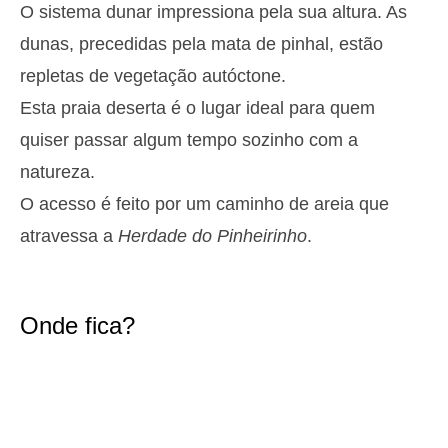
O sistema dunar impressiona pela sua altura. As
2,8 m
05h13
Preia-Mar
27%
9.2 ft
dunas, precedidas pela mata de pinhal, estão
1,3 m
11h27
Baixa-Mar
repletas de vegetação autóctone.
29%
4.3 ft
Esta praia deserta é o lugar ideal para quem
2,6 m
17h39
Preia-Mar
31%
8.5 ft
quiser passar algum tempo sozinho com a
1,4 m
23h32
Baixa-Mar
33%
natureza.
4.6 ft
Terça
O acesso é feito por um caminho de areia que
2025-10-28
atravessa a
Herdade do Pinheirinho
.
2,7 m
06h02
Preia-Mar
36%
8.9 ft
1,4 m
12h24
Baixa-Mar
39%
4.6 ft
Onde fica?
2,4 m
18h39
Preia-Mar
41%
7.9 ft
Quarta
2025-10-29
1,6 m
00h34
Baixa-Mar
43%
5.2 ft