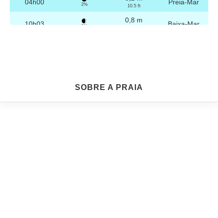
04h00
Preia-Mar
2%
10.5 ft
0,8 m
10h03
Baixa-Mar
3%
2.6 ft
3,1 m
16h16
Preia-Mar
4%
10.2 ft
0,9 m
22h16
Baixa-Mar
5%
3 ft
Sexta
SOBRE A PRAIA
2025-10-24
3,2 m
04h29
Preia-Mar
6%
10.5 ft
0,9 m
10h34
Baixa-Mar
7%
3 ft
3,0 m
16h46
Preia-Mar
9%
9.8 ft
1,0 m
22h45
Baixa-Mar
10%
3.3 ft
Sábado
2025-10-25