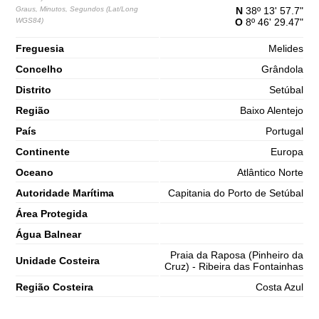
65%
4.9 ft
Graus, Minutos, Segundos (Lat/Long
N
38º 13' 57.7"
WGS84)
O
8º 46' 29.47"
2,7 m
09h55
Preia-Mar
68%
8.9 ft
Freguesia
Melides
1,3 m
16h26
Baixa-Mar
Concelho
70%
Grândola
4.3 ft
Distrito
2,7 m
Setúbal
22h43
Preia-Mar
73%
8.9 ft
Região
Baixo Alentejo
Sábado
País
Portugal
2025-11-01
Continente
Europa
1,3 m
04h45
Baixa-Mar
75%
4.3 ft
Oceano
Atlântico Norte
2,9 m
Autoridade Marítima
Capitania do Porto de Setúbal
10h54
Preia-Mar
78%
9.5 ft
Área Protegida
1,0 m
17h17
Baixa-Mar
80%
Água Balnear
3.3 ft
2,9 m
Praia da Raposa (Pinheiro da
23h32
Preia-Mar
Unidade Costeira
83%
Cruz) - Ribeira das Fontainhas
9.5 ft
Região Costeira
Costa Azul