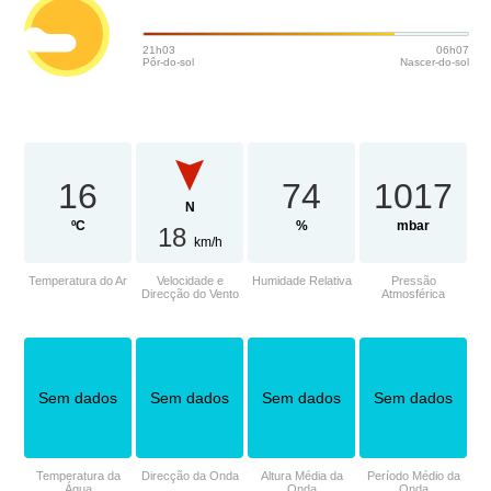
21h03
06h07
Pôr-do-sol
Nascer-do-sol
16
74
1017
N
ºC
%
mbar
18
km/h
Temperatura do Ar
Velocidade e
Humidade Relativa
Pressão
Direcção do Vento
Atmosférica
Sem dados
Sem dados
Sem dados
Sem dados
Temperatura da
Direcção da Onda
Altura Média da
Período Médio da
Água
Onda
Onda