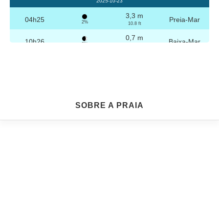
2025-10-23
3,3 m
04h25
Preia-Mar
2%
10.8 ft
0,7 m
10h26
Baixa-Mar
3%
2.3 ft
3,2 m
16h41
Preia-Mar
4%
10.5 ft
0,8 m
22h40
Baixa-Mar
5%
2.6 ft
Sexta
SOBRE A PRAIA
2025-10-24
3,2 m
04h56
Preia-Mar
6%
10.5 ft
0,8 m
10h57
Baixa-Mar
7%
2.6 ft
3,1 m
17h12
Preia-Mar
9%
10.2 ft
0,9 m
23h08
Baixa-Mar
10%
3 ft
Sábado