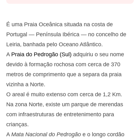
Segunda
2025-10-27
2,9 m
05h37
Preia-Mar
27%
9.5 ft
É uma Praia Oceânica situada na costa de
1,3 m
11h45
Baixa-Mar
Portugal — Península Ibérica — no concelho de
29%
4.3 ft
Leiria, banhada pelo Oceano Atlântico.
2,6 m
18h01
Preia-Mar
31%
8.5 ft
A
Praia do Pedrogão (Sul)
adquiriu o seu nome
1,4 m
23h56
Baixa-Mar
34%
devido à formação rochosa com cerca de 370
4.6 ft
Terça
metros de comprimento que a separa da praia
2025-10-28
vizinha a Norte.
2,7 m
06h25
Preia-Mar
36%
O areal é muito extenso com cerca de 1,2 Km.
8.9 ft
1,4 m
Na zona Norte, existe um parque de merendas
12h41
Baixa-Mar
39%
4.6 ft
com infraestruturas de entretenimento para
2,4 m
19h00
Preia-Mar
41%
7.9 ft
crianças.
Quarta
A
Mata Nacional do Pedrogão
e o longo cordão
2025-10-29