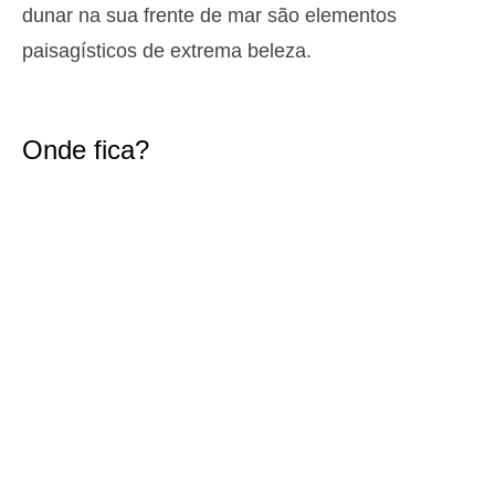
dunar na sua frente de mar são elementos
1,5 m
00h57
Baixa-Mar
44%
4.9 ft
paisagísticos de extrema beleza.
2,6 m
07h34
Preia-Mar
46%
8.5 ft
1,5 m
14h05
Baixa-Mar
49%
4.9 ft
Onde fica?
2,4 m
20h30
Preia-Mar
52%
7.9 ft
Quinta
2025-10-30
1,6 m
02h30
Baixa-Mar
54%
5.2 ft
2,6 m
09h04
Preia-Mar
57%
8.5 ft
1,4 m
15h43
Baixa-Mar
60%
4.6 ft
2,5 m
22h03
Preia-Mar
63%
8.2 ft
Sexta
2025-10-31