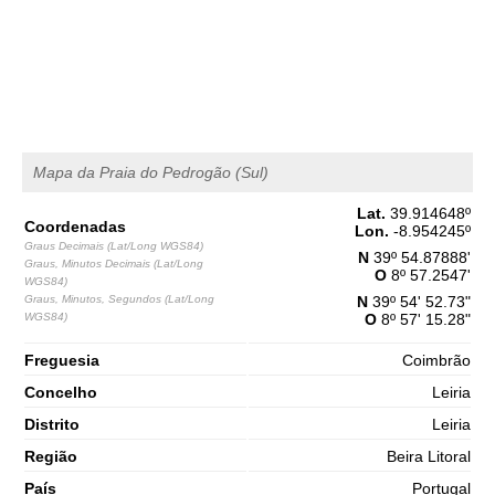
1,5 m
04h04
Baixa-Mar
65%
4.9 ft
2,8 m
10h23
Preia-Mar
68%
9.2 ft
1,2 m
16h51
Baixa-Mar
71%
3.9 ft
Mapa da Praia do Pedrogão (Sul)
2,7 m
23h08
Preia-Mar
73%
8.9 ft
Lat.
39.914648
º
Coordenadas
Sábado
Lon.
-8.954245
º
Graus Decimais (Lat/Long WGS84)
2025-11-01
N
39º 54.87888'
Graus, Minutos Decimais (Lat/Long
O
8º 57.2547'
1,3 m
WGS84)
05h07
Baixa-Mar
76%
Graus, Minutos, Segundos (Lat/Long
N
39º 54' 52.73"
4.3 ft
WGS84)
O
8º 57' 15.28"
3,0 m
11h21
Preia-Mar
78%
9.8 ft
Freguesia
Coimbrão
1,0 m
17h41
Baixa-Mar
Concelho
Leiria
80%
3.3 ft
Distrito
Leiria
2,9 m
23h56
Preia-Mar
83%
9.5 ft
Região
Beira Litoral
País
Portugal