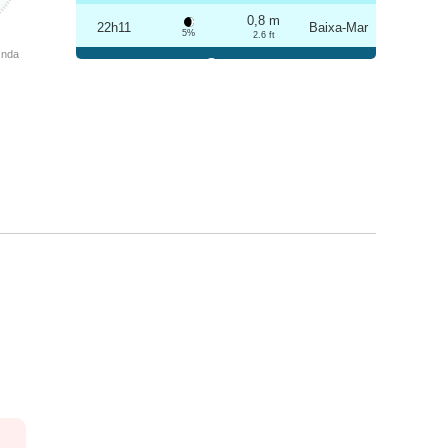
0,8 m
22h11
Baixa-Mar
5%
2.6 ft
Onda
Sexta
2025-10-24
3,1 m
04h39
Preia-Mar
6%
10.2 ft
0,9 m
10h29
Baixa-Mar
7%
3 ft
3,0 m
16h54
Preia-Mar
9%
9.8 ft
0,9 m
22h38
Baixa-Mar
10%
3 ft
Sábado
2025-10-25
3,1 m
05h09
Preia-Mar
12%
10.2 ft
1,0 m
11h00
Baixa-Mar
13%
3.3 ft
2,9 m
17h24
Preia-Mar
15%
9.5 ft