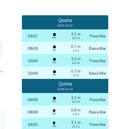
Quarta
2025-10-22
3,2 m
03h37
Preia-Mar
0%
10.5 ft
0,7 m
09h29
Baixa-Mar
1%
2.3 ft
3,2 m
15h54
Preia-Mar
1%
10.5 ft
0,7 m
ca
21h44
Baixa-Mar
2%
2.3 ft
Quinta
2025-10-23
3,2 m
04h09
Preia-Mar
2%
10.5 ft
0,8 m
09h59
Baixa-Mar
3%
2.6 ft
3,1 m
16h25
Preia-Mar
4%
10.2 ft