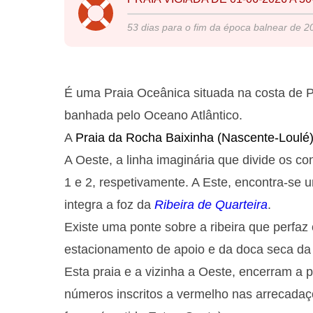
53
dias para o fim da época balnear de
2
É uma Praia Oceânica situada na costa de P
banhada pelo Oceano Atlântico.
A
Praia da Rocha Baixinha (Nascente-Loulé
A Oeste, a linha imaginária que divide os c
1 e 2, respetivamente. A Este, encontra-s
integra a foz da
Ribeira de Quarteira
.
Existe uma ponte sobre a ribeira que perfaz
estacionamento de apoio e da doca seca d
Esta praia e a vizinha a Oeste, encerram a p
números inscritos a vermelho nas arrecadaç