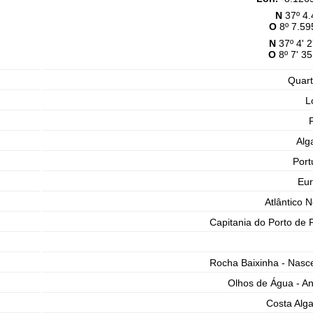
N
37º 4.
O
8º 7.59
N
37º 4' 2
O
8º 7' 35
Quart
L
Alg
Port
Eu
Atlântico N
Capitania do Porto de 
Rocha Baixinha - Nasc
Olhos de Água - A
Costa Alga