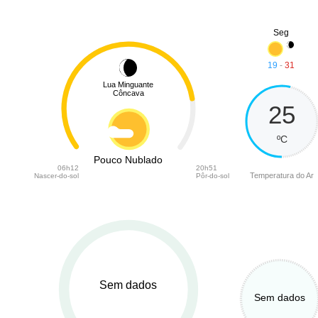
Seg
19
-
31
Lua Minguante
Côncava
25
ºC
Pouco Nublado
06h12
20h51
Temperatura do Ar
Nascer-do-sol
Pôr-do-sol
Sem dados
Sem dados