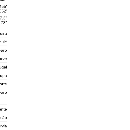
2025-11-01
455'
552'
1,3 m
04h44
Baixa-Mar
75%
7.3"
4.3 ft
.73"
2,9 m
11h04
Preia-Mar
78%
9.5 ft
eira
1,0 m
17h18
Baixa-Mar
oulé
80%
3.3 ft
Faro
2,9 m
23h37
Preia-Mar
83%
9.5 ft
arve
ugal
ropa
orte
Faro
ente
ncão
rvia