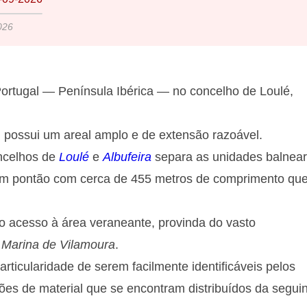
026
ortugal — Península Ibérica — no concelho de Loulé,
)
possui um areal amplo e de extensão razoável.
oncelhos de
Loulé
e
Albufeira
separa as unidades balnea
e um pontão com cerca de 455 metros de comprimento qu
 o acesso à área veraneante, provinda do vasto
a
Marina de Vilamoura
.
articularidade de serem facilmente identificáveis pelos
ões de material que se encontram distribuídos da segui