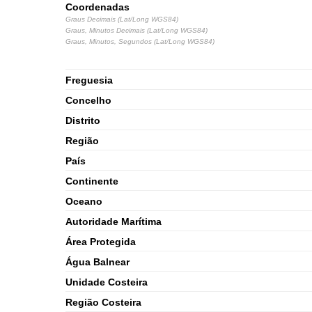
Coordenadas
Graus Decimais (Lat/Long WGS84)
Graus, Minutos Decimais (Lat/Long WGS84)
Graus, Minutos, Segundos (Lat/Long WGS84)
Freguesia
Concelho
Distrito
Região
País
Continente
Oceano
Autoridade Marítima
Área Protegida
Água Balnear
Unidade Costeira
Região Costeira