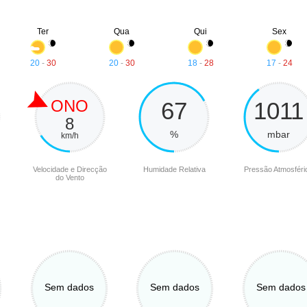
Ter
Qua
Qui
Sex
20
-
30
20
-
30
18
-
28
17
-
24
ONO
67
1011
8
%
mbar
km/h
Velocidade e Direcção
Humidade Relativa
Pressão Atmosféri
do Vento
Sem dados
Sem dados
Sem dados