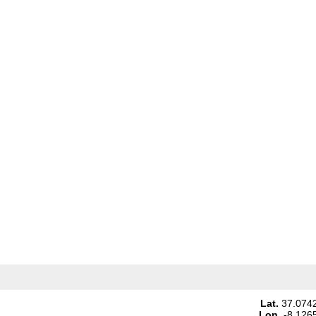
Lat.
37.074
Lon.
-8.126