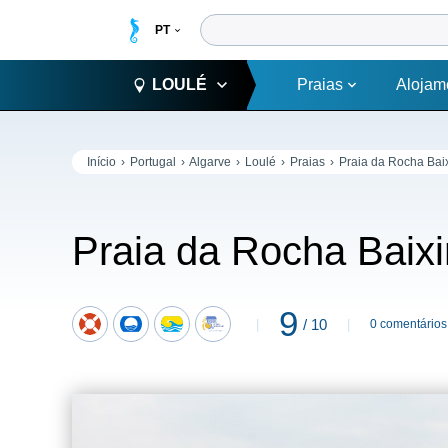
LOULÉ
Praias
Alojam
Início
Portugal
Algarve
Loulé
Praias
Praia da Rocha Bai
Praia da Rocha Baix
9
/ 10
0 comentários