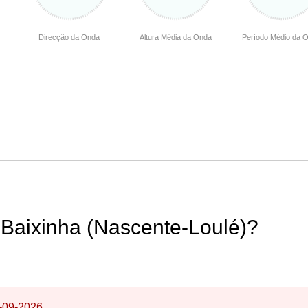
Direcção da Onda
Altura Média da Onda
Período Médio da 
 Baixinha (Nascente-Loulé)?
-09-2026