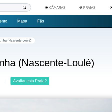
CÂMARAS
PRAIAS
ento
Mapa
Fãs
xinha (Nascente-Loulé)
inha (Nascente-Loulé)
Avaliar esta Praia?