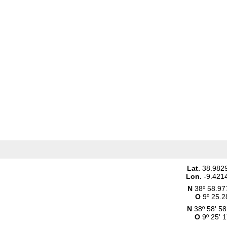
Lat.
38.982
Lon.
-9.421
N
38º 58.97
O
9º 25.2
N
38º 58' 58
O
9º 25' 1