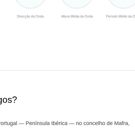
Direcção da Onda
Altura Média da Onda
Período Médio da 
egos?
ortugal — Península Ibérica — no concelho de Mafra,