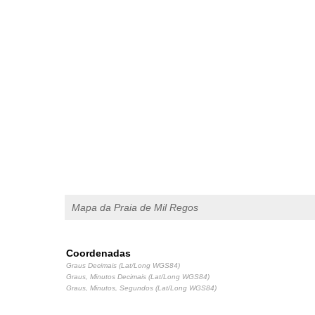
Mapa da Praia de Mil Regos
Coordenadas
Graus Decimais (Lat/Long WGS84)
Graus, Minutos Decimais (Lat/Long WGS84)
Graus, Minutos, Segundos (Lat/Long WGS84)