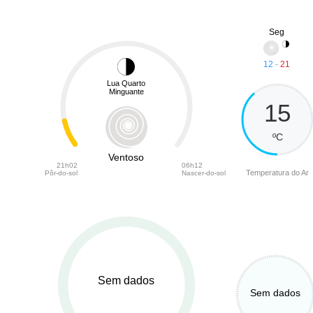
Seg
12
-
21
Lua Quarto
Minguante
15
ºC
Ventoso
21h02
06h12
Temperatura do Ar
Pôr-do-sol
Nascer-do-sol
Sem dados
Sem dados