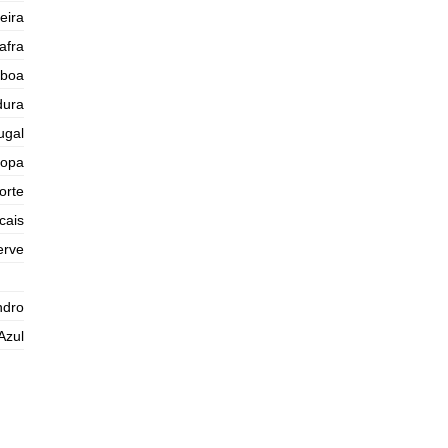
Quinta
eira
2025-10-30
afra
1,6 m
02h21
Baixa-Mar
54%
5.2 ft
sboa
2,6 m
08h50
Preia-Mar
dura
57%
8.5 ft
ugal
1,4 m
15h33
Baixa-Mar
60%
4.6 ft
ropa
2,5 m
21h54
Preia-Mar
orte
63%
8.2 ft
cais
Sexta
2025-10-31
erve
1,5 m
03h55
Baixa-Mar
65%
4.9 ft
ndro
2,7 m
10h08
Preia-Mar
68%
8.9 ft
Azul
1,2 m
16h42
Baixa-Mar
71%
3.9 ft
2,7 m
22h58
Preia-Mar
73%
8.9 ft
Sábado