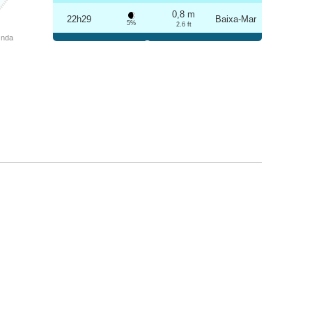
0,8 m
22h29
Baixa-Mar
5%
2.6 ft
Onda
Sexta
2025-10-24
3,2 m
04h42
Preia-Mar
6%
10.5 ft
0,9 m
10h49
Baixa-Mar
7%
3 ft
3,1 m
16h58
Preia-Mar
9%
10.2 ft
0,9 m
22h59
Baixa-Mar
10%
3 ft
Sábado
2025-10-25
3,1 m
05h13
Preia-Mar
12%
10.2 ft
1,0 m
11h22
Baixa-Mar
13%
3.3 ft
2,9 m
17h30
Preia-Mar
15%
9.5 ft