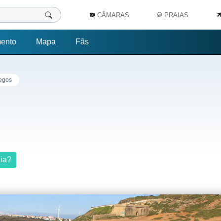
CÂMARAS
PRAIAS
mento
Mapa
Fãs
Regos
aia?