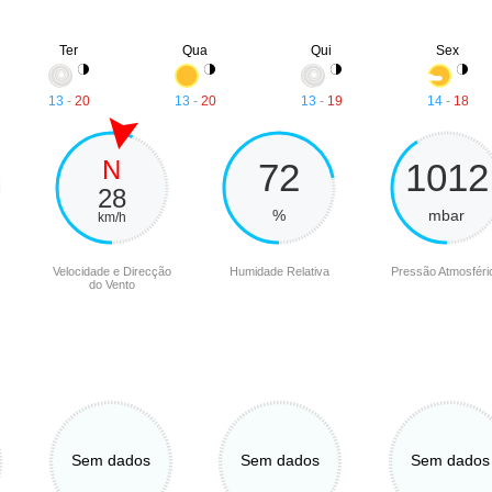
Ter
Qua
Qui
Sex
13
-
20
13
-
20
13
-
19
14
-
18
N
72
1012
28
%
mbar
km/h
Velocidade e Direcção
Humidade Relativa
Pressão Atmosféri
do Vento
Sem dados
Sem dados
Sem dados