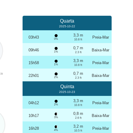
Quarta
2025-10-22
3,3 m
03h43
Preia-Mar
0%
10.8 ft
0,7 m
09h46
Baixa-Mar
1%
2.3 ft
3,3 m
15h58
Preia-Mar
1%
10.8 ft
0,7 m
ca
22h01
Baixa-Mar
2%
2.3 ft
Quinta
2025-10-23
3,3 m
04h12
Preia-Mar
2%
10.8 ft
0,8 m
10h17
Baixa-Mar
3%
2.6 ft
3,2 m
16h28
Preia-Mar
4%
10.5 ft