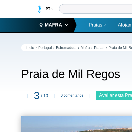
MAFRA
Praias
Aloja
Início
Portugal
Estremadura
Mafra
Praias
Praia de Mil 
Praia de Mil Regos
3
Avaliar esta Pr
/ 10
0 comentários