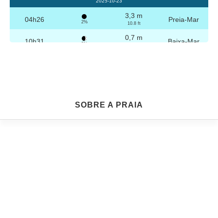
2025-10-23
3,3 m
04h26
Preia-Mar
2%
10.8 ft
0,7 m
10h31
Baixa-Mar
3%
2.3 ft
3,2 m
16h42
Preia-Mar
4%
10.5 ft
0,8 m
22h44
Baixa-Mar
5%
2.6 ft
Sexta
SOBRE A PRAIA
2025-10-24
3,3 m
04h56
Preia-Mar
6%
10.8 ft
0,8 m
11h03
Baixa-Mar
7%
2.6 ft
3,1 m
17h13
Preia-Mar
9%
10.2 ft
0,9 m
23h14
Baixa-Mar
10%
3 ft
Sábado