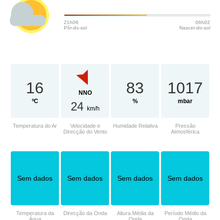
21h06
06h02
Pôr-do-sol
Nascer-do-sol
16
83
1017
NNO
ºC
%
mbar
24
km/h
Temperatura do Ar
Velocidade e
Humidade Relativa
Pressão
Direcção do Vento
Atmosférica
Sem dados
Sem dados
Sem dados
Sem dados
Temperatura da
Direcção da Onda
Altura Média da
Período Médio da
Água
Onda
Onda