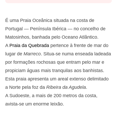
Segunda
2025-10-27
2,9 m
05h39
Preia-Mar
27%
9.5 ft
É uma Praia Oceânica situada na costa de
1,2 m
11h53
Baixa-Mar
Portugal — Península Ibérica — no concelho de
29%
3.9 ft
Matosinhos, banhada pelo Oceano Atlântico.
2,6 m
18h03
Preia-Mar
31%
8.5 ft
A
Praia da Quebrada
pertence à frente de mar do
Terça
lugar de
Marreco
. Situa-se numa enseada ladeada
2025-10-28
por formações rochosas que entram pelo mar e
1,4 m
00h01
Baixa-Mar
34%
4.6 ft
propiciam águas mais tranquilas aos banhistas.
2,7 m
06h27
Preia-Mar
36%
Esta praia apresenta um areal extenso delimitado
8.9 ft
1,4 m
a Norte pela foz da
Ribeira da Agudela
.
12h48
Baixa-Mar
39%
4.6 ft
A Sudoeste, a mais de 200 metros da costa,
2,4 m
19h02
Preia-Mar
41%
7.9 ft
avista-se um enorme leixão.
Quarta
2025-10-29