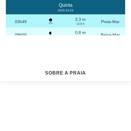
Quinta
2025-10-23
3,3 m
03h49
Preia-Mar
2%
10.8 ft
0,8 m
09h50
Baixa-Mar
3%
2.6 ft
3,2 m
16h04
Preia-Mar
4%
10.5 ft
0,8 m
22h04
Baixa-Mar
5%
2.6 ft
Sexta
SOBRE A PRAIA
2025-10-24
3,2 m
04h19
Preia-Mar
6%
10.5 ft
0,8 m
10h21
Baixa-Mar
7%
2.6 ft
3,1 m
16h35
Preia-Mar
9%
10.2 ft
0,9 m
22h33
Baixa-Mar
10%
3 ft