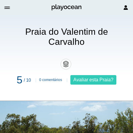
lho
Praia do Valentim de
Carvalho
5
Avaliar esta Praia?
/ 10
0 comentários