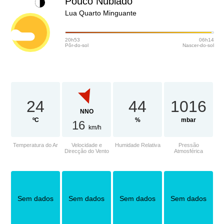
Pouco Nublado
Lua Quarto Minguante
20h53
06h14
Pôr-do-sol
Nascer-do-sol
24
44
1016
NNO
ºC
%
mbar
16
km/h
Temperatura do Ar
Velocidade e
Humidade Relativa
Pressão
Direcção do Vento
Atmosférica
Sem dados
Sem dados
Sem dados
Sem dados