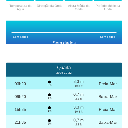
Temperatura da
Direcção da Onda
Altura Média da
Período Médio da
Água
Onda
Onda
Sem dados
Sem dados
Sem dados
Quarta
2025-10-22
3,3 m
03h20
Preia-Mar
0%
10.8 ft
0,7 m
09h20
Baixa-Mar
1%
2.3 ft
3,3 m
15h35
Preia-Mar
1%
10.8 ft
0,7 m
21h35
Baixa-Mar
2%
2.3 ft