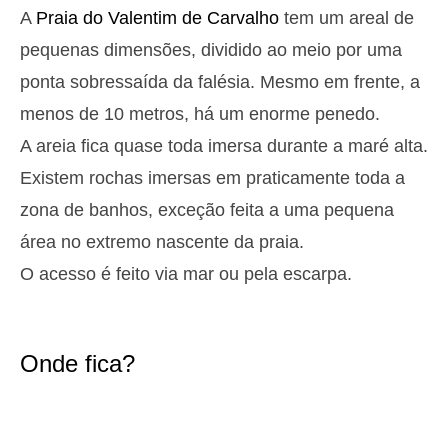
22h39
Baixa-Mar
24%
4.3 ft
A
Praia do Valentim de Carvalho
tem um areal de
Segunda
pequenas dimensões, dividido ao meio por uma
2025-10-27
ponta sobressaída da falésia. Mesmo em frente, a
2,8 m
05h03
Preia-Mar
27%
9.2 ft
menos de 10 metros, há um enorme penedo.
1,3 m
11h13
Baixa-Mar
A areia fica quase toda imersa durante a maré alta.
29%
4.3 ft
Existem rochas imersas em praticamente toda a
2,6 m
17h31
Preia-Mar
31%
8.5 ft
zona de banhos, exceção feita a uma pequena
1,4 m
23h23
Baixa-Mar
33%
área no extremo nascente da praia.
4.6 ft
Terça
O acesso é feito via mar ou pela escarpa.
2025-10-28
2,7 m
05h54
Preia-Mar
36%
8.9 ft
Onde fica?
1,4 m
12h12
Baixa-Mar
38%
4.6 ft
2,4 m
18h35
Preia-Mar
41%
7.9 ft