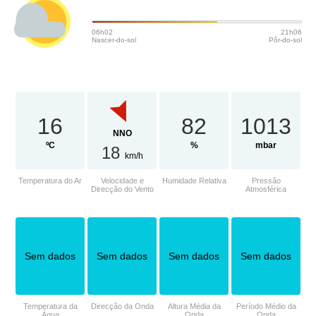
06h02
21h06
Nascer-do-sol
Pôr-do-sol
16
82
1013
NNO
ºC
%
mbar
18
km/h
Temperatura do Ar
Velocidade e
Humidade Relativa
Pressão
Direcção do Vento
Atmosférica
Sem dados
Sem dados
Sem dados
Sem dados
Temperatura da
Direcção da Onda
Altura Média da
Período Médio da
Água
Onda
Onda