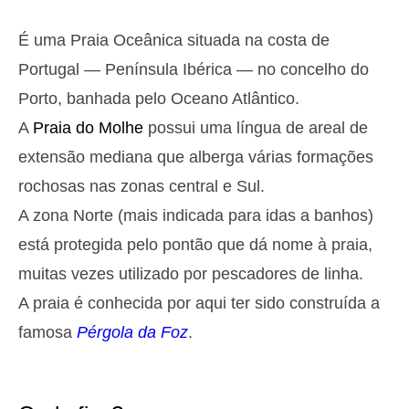
Segunda
2025-10-27
É uma Praia Oceânica situada na costa de
2,9 m
05h39
Preia-Mar
27%
9.5 ft
Portugal — Península Ibérica — no concelho do
1,2 m
11h53
Baixa-Mar
Porto, banhada pelo Oceano Atlântico.
29%
3.9 ft
A
Praia do Molhe
possui uma língua de areal de
2,6 m
18h03
Preia-Mar
31%
8.5 ft
extensão mediana que alberga várias formações
Terça
rochosas nas zonas central e Sul.
2025-10-28
A zona Norte (mais indicada para idas a banhos)
1,4 m
00h01
Baixa-Mar
34%
4.6 ft
está protegida pelo pontão que dá nome à praia,
2,7 m
06h27
Preia-Mar
36%
muitas vezes utilizado por pescadores de linha.
8.9 ft
1,4 m
A praia é conhecida por aqui ter sido construída a
12h48
Baixa-Mar
39%
4.6 ft
famosa
Pérgola da Foz
.
2,4 m
19h02
Preia-Mar
41%
7.9 ft
Quarta
2025-10-29