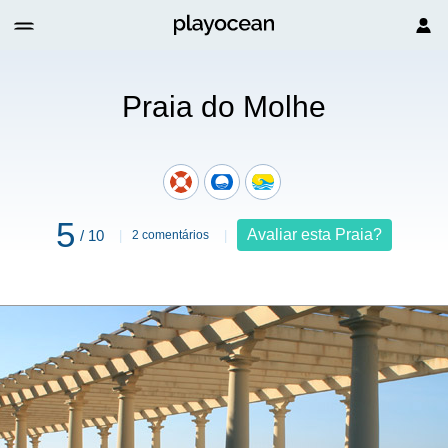
Praia do Molhe
5
Avaliar esta Praia?
/ 10
2 comentários