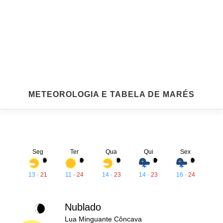
METEOROLOGIA E TABELA DE MARÉS
Seg
Ter
Qua
Qui
Sex
13
-
21
11
-
24
14
-
23
14
-
23
16
-
24
Nublado
Lua Minguante Côncava