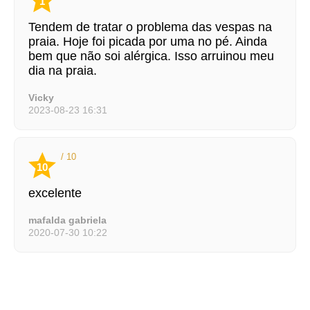
1
Tendem de tratar o problema das vespas na
praia. Hoje foi picada por uma no pé. Ainda
bem que não soi alérgica. Isso arruinou meu
dia na praia.
Vicky
2023-08-23 16:31
/ 10
10
excelente
mafalda gabriela
2020-07-30 10:22