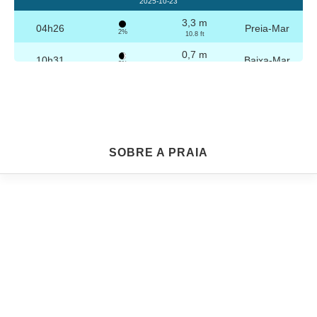
2025-10-23
3,3 m
04h26
Preia-Mar
2%
10.8 ft
0,7 m
10h31
Baixa-Mar
3%
2.3 ft
3,2 m
16h42
Preia-Mar
4%
10.5 ft
0,8 m
22h44
Baixa-Mar
5%
2.6 ft
Sexta
SOBRE A PRAIA
2025-10-24
3,3 m
04h56
Preia-Mar
6%
10.8 ft
0,8 m
11h03
Baixa-Mar
7%
2.6 ft
3,1 m
17h13
Preia-Mar
9%
10.2 ft
0,9 m
23h14
Baixa-Mar
10%
3 ft
Sábado