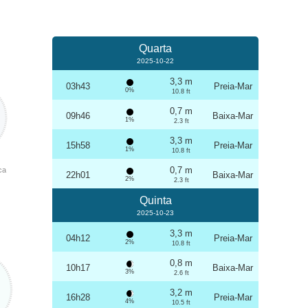
Quarta
2025-10-22
3,3 m
03h43
Preia-Mar
0%
10.8 ft
0,7 m
09h46
Baixa-Mar
1%
2.3 ft
3,3 m
15h58
Preia-Mar
1%
10.8 ft
0,7 m
ca
22h01
Baixa-Mar
2%
2.3 ft
Quinta
2025-10-23
3,3 m
04h12
Preia-Mar
2%
10.8 ft
0,8 m
10h17
Baixa-Mar
3%
2.6 ft
3,2 m
16h28
Preia-Mar
4%
10.5 ft