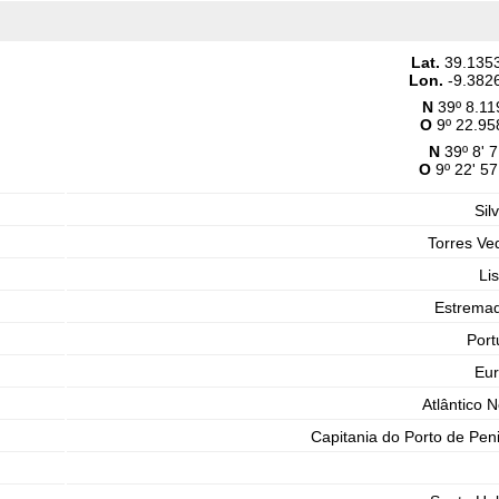
Lat.
39.135
Lon.
-9.382
N
39º 8.11
O
9º 22.95
N
39º 8' 7
O
9º 22' 57
Sil
Torres Ve
Li
Estrema
Port
Eu
Atlântico N
Capitania do Porto de Pen