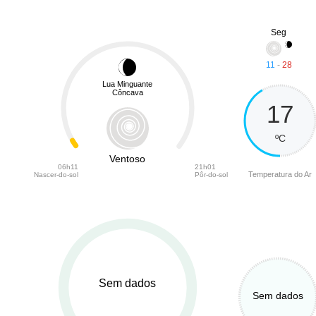
Seg
11
-
28
Lua Minguante
Côncava
17
ºC
Ventoso
06h11
21h01
Temperatura do Ar
Nascer-do-sol
Pôr-do-sol
Sem dados
Sem dados