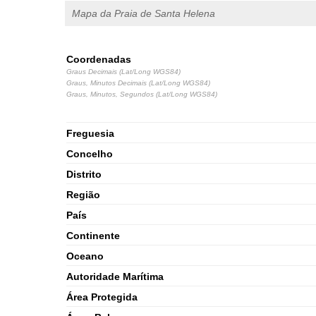
Mapa da Praia de Santa Helena
Coordenadas
Graus Decimais (Lat/Long WGS84)
Graus, Minutos Decimais (Lat/Long WGS84)
Graus, Minutos, Segundos (Lat/Long WGS84)
Freguesia
Concelho
Distrito
Região
País
Continente
Oceano
Autoridade Marítima
Área Protegida