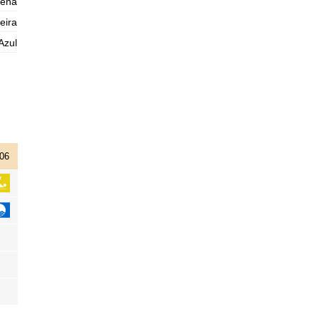
lena
2025-11-01
eira
1,3 m
04h59
Baixa-Mar
Azul
76%
4.3 ft
2,9 m
11h07
Preia-Mar
78%
9.5 ft
1,0 m
17h32
Baixa-Mar
80%
3.3 ft
2,9 m
23h45
Preia-Mar
83%
9.5 ft
06