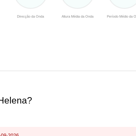
Direcção da Onda
Altura Média da Onda
Período Médio da 
 Helena?
-09-2026