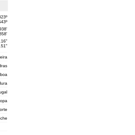
Quinta
2025-10-30
1,6 m
323
º
02h21
Baixa-Mar
54%
5.2 ft
643
º
2,6 m
938'
08h50
Preia-Mar
57%
858'
8.5 ft
.16"
1,4 m
15h33
Baixa-Mar
.51"
60%
4.6 ft
2,5 m
21h54
Preia-Mar
veira
63%
8.2 ft
dras
Sexta
2025-10-31
sboa
1,5 m
dura
03h55
Baixa-Mar
65%
4.9 ft
ugal
2,7 m
10h08
Preia-Mar
68%
8.9 ft
ropa
1,2 m
orte
16h42
Baixa-Mar
71%
3.9 ft
iche
2,7 m
22h58
Preia-Mar
73%
8.9 ft
Sábado