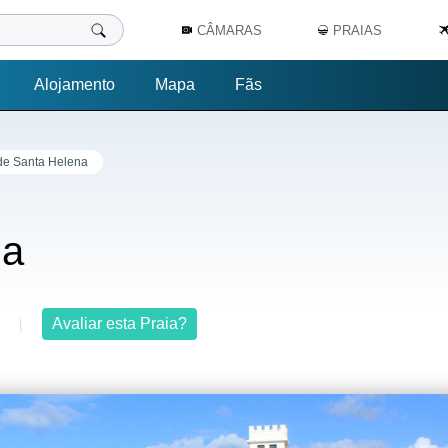
CÂMARAS
PRAIAS
Alojamento
Mapa
Fãs
de Santa Helena
na
Avaliar esta Praia?