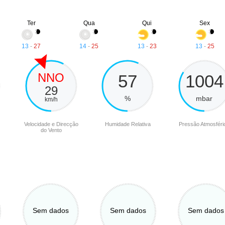
Ter
Qua
Qui
Sex
13
-
27
14
-
25
13
-
23
13
-
25
NNO
57
1004
29
%
mbar
km/h
Velocidade e Direcção
Humidade Relativa
Pressão Atmosféri
do Vento
Sem dados
Sem dados
Sem dados