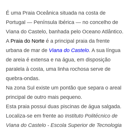
Segunda
2025-10-27
É uma Praia Oceânica situada na costa de
2,9 m
05h38
Preia-Mar
27%
9.5 ft
Portugal — Península Ibérica — no concelho de
1,3 m
11h54
Baixa-Mar
Viana do Castelo, banhada pelo Oceano Atlântico.
29%
4.3 ft
A
Praia do Norte
é a principal praia da frente
2,6 m
18h01
Preia-Mar
31%
8.5 ft
urbana de mar de
Viana do Castelo
. A sua língua
Terça
de areia é extensa e na água, em disposição
2025-10-28
paralela à costa, uma linha rochosa serve de
1,4 m
00h01
Baixa-Mar
34%
4.6 ft
quebra-ondas.
2,7 m
06h28
Preia-Mar
36%
Na zona Sul existe um pontão que separa o areal
8.9 ft
1,4 m
principal de outro mais pequeno.
12h52
Baixa-Mar
39%
4.6 ft
Esta praia possui duas piscinas de água salgada.
2,4 m
19h01
Preia-Mar
41%
7.9 ft
Localiza-se em frente ao
Instituto Politécnico de
Quarta
Viana do Castelo - Escola Superior de Tecnologia
2025-10-29