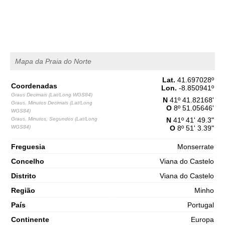
1,5 m
04h08
Baixa-Mar
65%
4.9 ft
2,8 m
10h24
Preia-Mar
68%
9.2 ft
1,2 m
Mapa da Praia do Norte
16h53
Baixa-Mar
71%
3.9 ft
Lat.
41.697028
º
2,7 m
23h11
Preia-Mar
Coordenadas
Lon.
-8.850941
º
73%
8.9 ft
Graus Decimais (Lat/Long WGS84)
N
41º 41.82168'
Graus, Minutos Decimais (Lat/Long
Sábado
O
8º 51.05646'
WGS84)
2025-11-01
Graus, Minutos, Segundos (Lat/Long
N
41º 41' 49.3"
WGS84)
O
8º 51' 3.39"
1,3 m
05h11
Baixa-Mar
76%
4.3 ft
Freguesia
Monserrate
3,0 m
11h23
Preia-Mar
78%
9.8 ft
Concelho
Viana do Castelo
1,0 m
Distrito
Viana do Castelo
17h44
Baixa-Mar
80%
3.3 ft
Região
Minho
2,9 m
23h59
Preia-Mar
83%
País
Portugal
9.5 ft
Continente
Europa