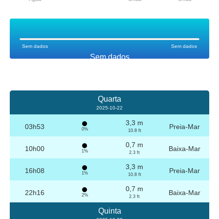
Sem dados
Sem dados
Sem dados
Quarta
2025-10-22
3,3 m
03h53
Preia-Mar
0%
10.8 ft
0,7 m
10h00
Baixa-Mar
1%
2.3 ft
3,3 m
16h08
Preia-Mar
1%
10.8 ft
0,7 m
22h16
Baixa-Mar
2%
2.3 ft
Quinta