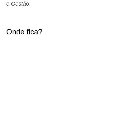
e Gestão
.
1,5 m
01h03
Baixa-Mar
44%
4.9 ft
2,6 m
07h36
Preia-Mar
46%
8.5 ft
Onde fica?
1,5 m
14h12
Baixa-Mar
49%
4.9 ft
2,4 m
20h28
Preia-Mar
52%
7.9 ft
Quinta
2025-10-30
1,6 m
02h37
Baixa-Mar
54%
5.2 ft
2,6 m
09h04
Preia-Mar
57%
8.5 ft
1,4 m
15h44
Baixa-Mar
60%
4.6 ft
2,5 m
22h05
Preia-Mar
63%
8.2 ft
Sexta
2025-10-31