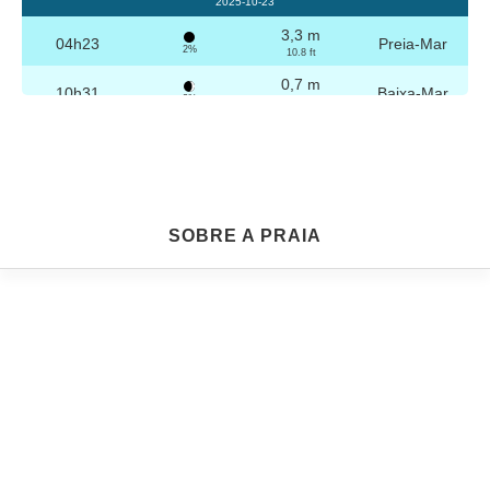
2025-10-23
3,3 m
04h23
Preia-Mar
2%
10.8 ft
0,7 m
10h31
Baixa-Mar
3%
2.3 ft
3,2 m
16h39
Preia-Mar
4%
10.5 ft
0,8 m
22h45
Baixa-Mar
5%
2.6 ft
Sexta
SOBRE A PRAIA
2025-10-24
3,2 m
04h53
Preia-Mar
6%
10.5 ft
0,8 m
11h02
Baixa-Mar
7%
2.6 ft
3,1 m
17h09
Preia-Mar
9%
10.2 ft
0,9 m
23h14
Baixa-Mar
10%
3 ft
Sábado