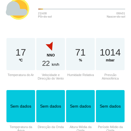
21h08
06h01
Pôr-do-sol
Nascer-do-sol
17
71
1014
NNO
ºC
%
mbar
22
km/h
Temperatura do Ar
Velocidade e
Humidade Relativa
Pressão
Direcção do Vento
Atmosférica
Sem dados
Sem dados
Sem dados
Sem dados
Temperatura da
Direcção da Onda
Altura Média da
Período Médio da
Água
Onda
Onda