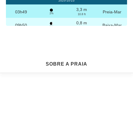
2025-10-23
3,3 m
03h49
Preia-Mar
2%
10.8 ft
0,8 m
09h50
Baixa-Mar
3%
2.6 ft
3,2 m
16h04
Preia-Mar
4%
10.5 ft
0,8 m
22h04
Baixa-Mar
5%
2.6 ft
Sexta
SOBRE A PRAIA
2025-10-24
3,2 m
04h19
Preia-Mar
6%
10.5 ft
0,8 m
10h21
Baixa-Mar
7%
2.6 ft
3,1 m
16h35
Preia-Mar
9%
10.2 ft
0,9 m
22h33
Baixa-Mar
10%
3 ft
Sábado