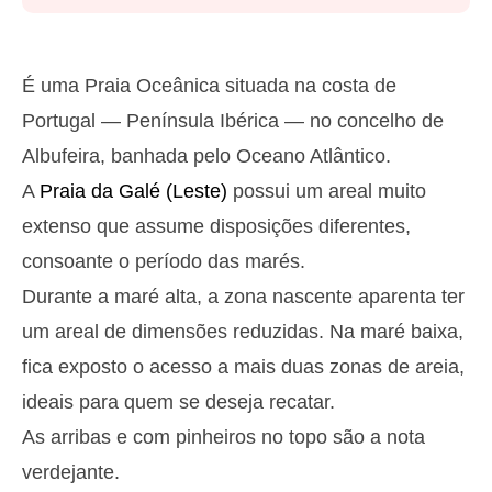
Segunda
2025-10-27
2,8 m
05h03
Preia-Mar
27%
9.2 ft
É uma Praia Oceânica situada na costa de
1,3 m
11h13
Baixa-Mar
Portugal — Península Ibérica — no concelho de
29%
4.3 ft
Albufeira, banhada pelo Oceano Atlântico.
2,6 m
17h31
Preia-Mar
31%
8.5 ft
A
Praia da Galé (Leste)
possui um areal muito
1,4 m
23h23
Baixa-Mar
33%
extenso que assume disposições diferentes,
4.6 ft
Terça
consoante o período das marés.
2025-10-28
Durante a maré alta, a zona nascente aparenta ter
2,7 m
05h54
Preia-Mar
36%
um areal de dimensões reduzidas. Na maré baixa,
8.9 ft
1,4 m
fica exposto o acesso a mais duas zonas de areia,
12h12
Baixa-Mar
38%
4.6 ft
ideais para quem se deseja recatar.
2,4 m
18h35
Preia-Mar
41%
7.9 ft
As arribas e com pinheiros no topo são a nota
Quarta
verdejante.
2025-10-29