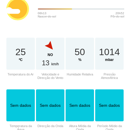
06h13
20h52
Nascer-do-sol
Pôr-do-sol
25
50
1014
NO
ºC
%
mbar
13
km/h
Temperatura do Ar
Velocidade e
Humidade Relativa
Pressão
Direcção do Vento
Atmosférica
Sem dados
Sem dados
Sem dados
Sem dados
Temperatura da
Direcção da Onda
Altura Média da
Período Médio da
Água
Onda
Onda