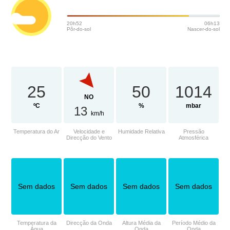
20h52
06h13
Pôr-do-sol
Nascer-do-sol
25
50
1014
NO
ºC
%
mbar
13
km/h
Temperatura do Ar
Velocidade e
Humidade Relativa
Pressão
Direcção do Vento
Atmosférica
Sem dados
Sem dados
Sem dados
Sem dados
Temperatura da
Direcção da Onda
Altura Média da
Período Médio da
Água
Onda
Onda