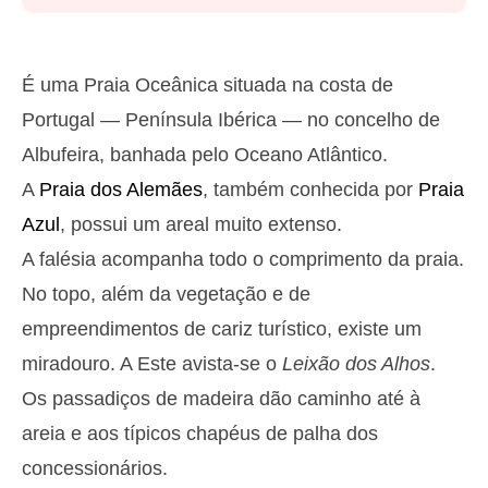
Segunda
2025-10-27
2,8 m
05h03
Preia-Mar
27%
9.2 ft
É uma Praia Oceânica situada na costa de
1,3 m
11h13
Baixa-Mar
Portugal — Península Ibérica — no concelho de
29%
4.3 ft
Albufeira, banhada pelo Oceano Atlântico.
2,6 m
17h31
Preia-Mar
31%
8.5 ft
A
Praia dos Alemães
, também conhecida por
Praia
1,4 m
23h23
Baixa-Mar
33%
Azul
, possui um areal muito extenso.
4.6 ft
Terça
A falésia acompanha todo o comprimento da praia.
2025-10-28
No topo, além da vegetação e de
2,7 m
05h54
Preia-Mar
36%
empreendimentos de cariz turístico, existe um
8.9 ft
1,4 m
miradouro. A Este avista-se o
Leixão dos Alhos
.
12h12
Baixa-Mar
38%
4.6 ft
Os passadiços de madeira dão caminho até à
2,4 m
18h35
Preia-Mar
41%
7.9 ft
areia e aos típicos chapéus de palha dos
Quarta
concessionários.
2025-10-29