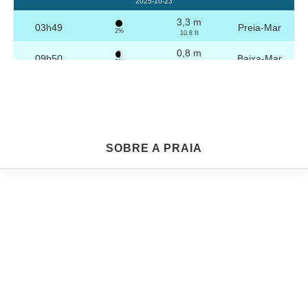
2025-10-23
3,3 m
03h49
Preia-Mar
2%
10.8 ft
0,8 m
09h50
Baixa-Mar
3%
2.6 ft
3,2 m
16h04
Preia-Mar
4%
10.5 ft
0,8 m
22h04
Baixa-Mar
5%
2.6 ft
Sexta
SOBRE A PRAIA
2025-10-24
3,2 m
04h19
Preia-Mar
6%
10.5 ft
0,8 m
10h21
Baixa-Mar
7%
2.6 ft
3,1 m
16h35
Preia-Mar
9%
10.2 ft
0,9 m
22h33
Baixa-Mar
10%
3 ft
Sábado