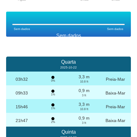
Sem dados
Sem dados
Sem dados
Quarta
2025-10-22
3,3 m
03h32
Preia-Mar
0%
10.8 ft
0,9 m
09h33
Baixa-Mar
1%
3 ft
3,3 m
15h46
Preia-Mar
1%
10.8 ft
0,9 m
21h47
Baixa-Mar
2%
3 ft
Quinta