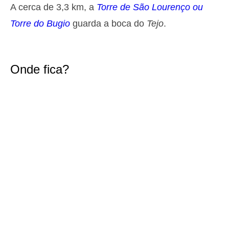
A cerca de 3,3 km, a
Torre de São Lourenço ou
1,6 m
00h37
Baixa-Mar
43%
5.2 ft
Torre do Bugio
guarda a boca do
Tejo
.
2,7 m
07h14
Preia-Mar
46%
8.9 ft
1,6 m
13h51
Baixa-Mar
49%
5.2 ft
Onde fica?
2,4 m
20h10
Preia-Mar
52%
7.9 ft
Quinta
2025-10-30
1,7 m
02h13
Baixa-Mar
54%
5.6 ft
2,7 m
08h41
Preia-Mar
57%
8.9 ft
1,5 m
15h22
Baixa-Mar
60%
4.9 ft
2,5 m
21h41
Preia-Mar
63%
8.2 ft
Sexta
2025-10-31