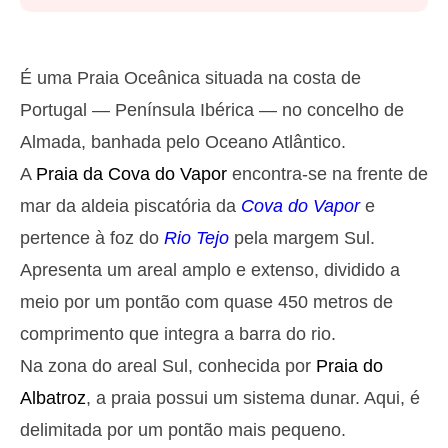
Segunda
2025-10-27
2,9 m
05h14
Preia-Mar
27%
9.5 ft
É uma Praia Oceânica situada na costa de
1,4 m
11h28
Baixa-Mar
Portugal — Península Ibérica — no concelho de
29%
4.6 ft
Almada, banhada pelo Oceano Atlântico.
2,6 m
17h40
Preia-Mar
31%
8.5 ft
A
Praia da Cova do Vapor
encontra-se na frente de
1,5 m
23h33
Baixa-Mar
33%
mar da aldeia piscatória da
Cova do Vapor
e
4.9 ft
Terça
pertence à foz do
Rio Tejo
pela margem Sul.
2025-10-28
Apresenta um areal amplo e extenso, dividido a
2,8 m
06h04
Preia-Mar
36%
meio por um pontão com quase 450 metros de
9.2 ft
1,5 m
comprimento que integra a barra do rio.
12h27
Baixa-Mar
39%
4.9 ft
Na zona do areal Sul, conhecida por
Praia do
2,5 m
18h42
Preia-Mar
41%
8.2 ft
Albatroz
, a praia possui um sistema dunar. Aqui, é
Quarta
delimitada por um pontão mais pequeno.
2025-10-29