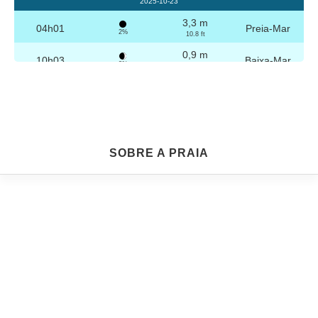
2025-10-23
3,3 m
04h01
Preia-Mar
2%
10.8 ft
0,9 m
10h03
Baixa-Mar
3%
3 ft
3,2 m
16h16
Preia-Mar
4%
10.5 ft
0,9 m
22h15
Baixa-Mar
5%
3 ft
Sexta
SOBRE A PRAIA
2025-10-24
3,2 m
04h30
Preia-Mar
6%
10.5 ft
1,0 m
10h35
Baixa-Mar
7%
3.3 ft
3,1 m
16h47
Preia-Mar
9%
10.2 ft
1,1 m
22h44
Baixa-Mar
10%
3.6 ft
Sábado