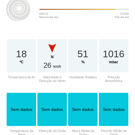
06h12
21h00
Nascer-do-sol
Pôr-do-sol
18
51
1016
N
ºC
%
mbar
26
km/h
Temperatura do Ar
Velocidade e
Humidade Relativa
Pressão
Direcção do Vento
Atmosférica
Sem dados
Sem dados
Sem dados
Sem dados
Temperatura da
Direcção da Onda
Altura Média da
Período Médio da
Água
Onda
Onda