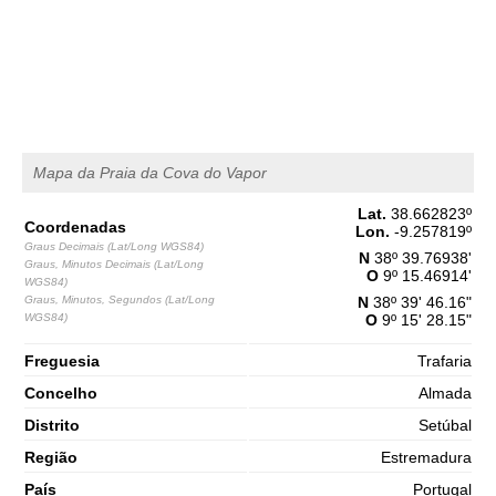
1,6 m
03h44
Baixa-Mar
65%
5.2 ft
2,8 m
09h58
Preia-Mar
68%
9.2 ft
1,3 m
16h30
Baixa-Mar
70%
4.3 ft
Mapa da Praia da Cova do Vapor
2,7 m
22h46
Preia-Mar
73%
8.9 ft
Lat.
38.662823
º
Coordenadas
Sábado
Lon.
-9.257819
º
Graus Decimais (Lat/Long WGS84)
2025-11-01
N
38º 39.76938'
Graus, Minutos Decimais (Lat/Long
O
9º 15.46914'
1,4 m
WGS84)
04h46
Baixa-Mar
75%
Graus, Minutos, Segundos (Lat/Long
N
38º 39' 46.16"
4.6 ft
WGS84)
O
9º 15' 28.15"
3,0 m
10h57
Preia-Mar
78%
9.8 ft
Freguesia
Trafaria
1,1 m
17h20
Baixa-Mar
Concelho
Almada
80%
3.6 ft
Distrito
Setúbal
3,0 m
23h34
Preia-Mar
83%
9.8 ft
Região
Estremadura
País
Portugal