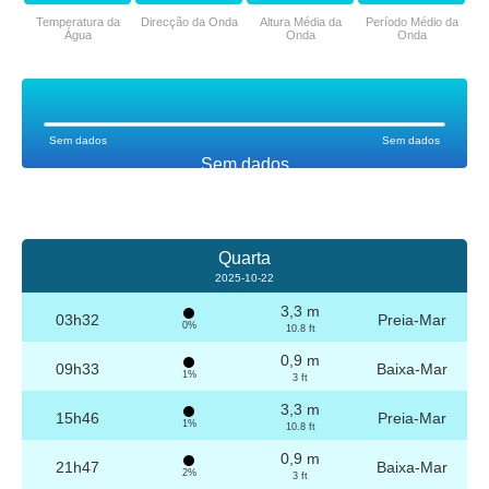
Temperatura da
Direcção da Onda
Altura Média da
Período Médio da
Água
Onda
Onda
Sem dados
Sem dados
Sem dados
Quarta
2025-10-22
3,3 m
03h32
Preia-Mar
0%
10.8 ft
0,9 m
09h33
Baixa-Mar
1%
3 ft
3,3 m
15h46
Preia-Mar
1%
10.8 ft
0,9 m
21h47
Baixa-Mar
2%
3 ft