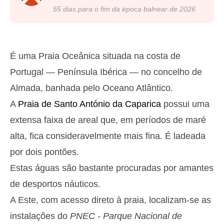
22h50
Baixa-Mar
24%
4.3 ft
55
dias para o fim da época balnear de
2026
Segunda
2025-10-27
2,9 m
05h14
Preia-Mar
27%
9.5 ft
É uma Praia Oceânica situada na costa de
1,4 m
11h28
Baixa-Mar
Portugal — Península Ibérica — no concelho de
29%
4.6 ft
Almada, banhada pelo Oceano Atlântico.
2,6 m
17h40
Preia-Mar
31%
8.5 ft
A
Praia de Santo António da Caparica
possui uma
1,5 m
23h33
Baixa-Mar
33%
extensa faixa de areal que, em períodos de maré
4.9 ft
Terça
alta, fica consideravelmente mais fina. É ladeada
2025-10-28
por dois pontões.
2,8 m
06h04
Preia-Mar
36%
Estas águas são bastante procuradas por amantes
9.2 ft
1,5 m
de desportos náuticos.
12h27
Baixa-Mar
39%
4.9 ft
A Este, com acesso direto à praia, localizam-se as
2,5 m
18h42
Preia-Mar
41%
8.2 ft
instalações do
PNEC - Parque Nacional de