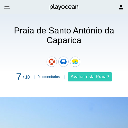
da Caparica
Praia de Santo António da
Caparica
7
Avaliar esta Praia?
/ 10
0 comentários