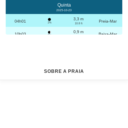
Quinta
2025-10-23
3,3 m
04h01
Preia-Mar
2%
10.8 ft
0,9 m
10h03
Baixa-Mar
3%
3 ft
3,2 m
16h16
Preia-Mar
4%
10.5 ft
0,9 m
22h15
Baixa-Mar
5%
3 ft
Sexta
SOBRE A PRAIA
2025-10-24
3,2 m
04h30
Preia-Mar
6%
10.5 ft
1,0 m
10h35
Baixa-Mar
7%
3.3 ft
3,1 m
16h47
Preia-Mar
9%
10.2 ft
1,1 m
22h44
Baixa-Mar
10%
3.6 ft