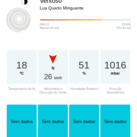
Ventoso
Lua Quarto Minguante
06h12
21h00
Nascer-do-sol
Pôr-do-sol
18
51
1016
N
ºC
%
mbar
26
km/h
Temperatura do Ar
Velocidade e
Humidade Relativa
Pressão
Direcção do Vento
Atmosférica
Sem dados
Sem dados
Sem dados
Sem dados