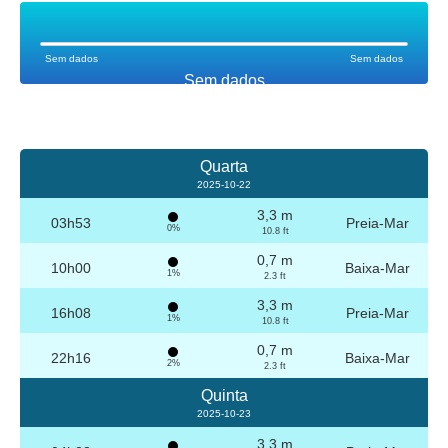
Sem dados
Sem dados
Sem dados
Quarta
2025-10-22
3,3 m
03h53
Preia-Mar
0%
10.8 ft
0,7 m
10h00
Baixa-Mar
1%
2.3 ft
3,3 m
16h08
Preia-Mar
1%
10.8 ft
0,7 m
22h16
Baixa-Mar
2%
2.3 ft
Quinta
2025-10-23
3,3 m