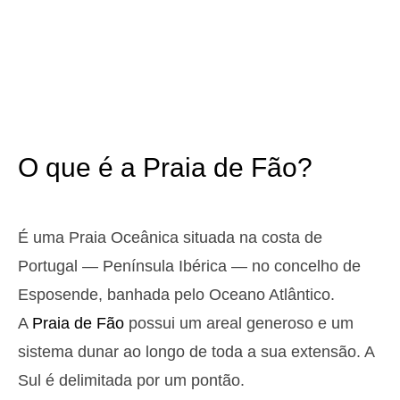
3,1 m
05h25
Preia-Mar
12%
10.2 ft
1,0 m
11h35
Baixa-Mar
13%
3.3 ft
2,9 m
17h42
Preia-Mar
15%
9.5 ft
1,1 m
23h44
Baixa-Mar
17%
3.6 ft
O que é a Praia de Fão?
Domingo
2025-10-26
3,0 m
04h59
Preia-Mar
19%
9.8 ft
É uma Praia Oceânica situada na costa de
1,1 m
11h11
Baixa-Mar
Portugal — Península Ibérica — no concelho de
21%
3.6 ft
2,8 m
Esposende, banhada pelo Oceano Atlântico.
17h18
Preia-Mar
23%
9.2 ft
A
Praia de Fão
possui um areal generoso e um
1,2 m
23h18
Baixa-Mar
25%
3.9 ft
sistema dunar ao longo de toda a sua extensão. A
Segunda
Sul é delimitada por um pontão.
2025-10-27