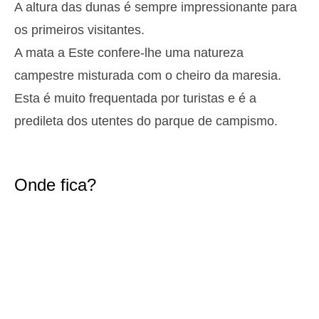
A altura das dunas é sempre impressionante para
2,9 m
05h38
Preia-Mar
27%
9.5 ft
os primeiros visitantes.
1,3 m
11h54
Baixa-Mar
A mata a Este confere-lhe uma natureza
29%
4.3 ft
campestre misturada com o cheiro da maresia.
2,6 m
18h01
Preia-Mar
31%
8.5 ft
Esta é muito frequentada por turistas e é a
Terça
predileta dos utentes do parque de campismo.
2025-10-28
1,4 m
00h01
Baixa-Mar
34%
4.6 ft
2,7 m
06h28
Preia-Mar
Onde fica?
36%
8.9 ft
1,4 m
12h52
Baixa-Mar
39%
4.6 ft
2,4 m
19h01
Preia-Mar
41%
7.9 ft
Quarta
2025-10-29
1,5 m
01h03
Baixa-Mar
44%
4.9 ft