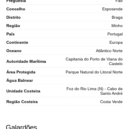
Freguesia
Fão
65%
4.9 ft
Concelho
Esposende
2,8 m
10h24
Preia-Mar
68%
9.2 ft
Distrito
Braga
1,2 m
Região
16h53
Baixa-Mar
Minho
71%
3.9 ft
País
Portugal
2,7 m
23h11
Preia-Mar
73%
8.9 ft
Continente
Europa
Sábado
Oceano
Atlântico Norte
2025-11-01
Capitania do Porto de Viana do
Autoridade Marítima
1,3 m
Castelo
05h11
Baixa-Mar
76%
4.3 ft
Área Protegida
Parque Natural do Litoral Norte
3,0 m
11h23
Preia-Mar
Água Balnear
78%
9.8 ft
Foz do Rio Lima (N) - Cabo de
1,0 m
Unidade Costeira
17h44
Baixa-Mar
Santo André
80%
3.3 ft
Região Costeira
Costa Verde
2,9 m
23h59
Preia-Mar
83%
9.5 ft
Galardões