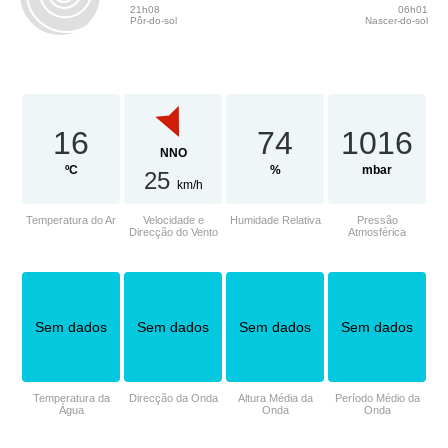
21h08
06h01
Pôr-do-sol
Nascer-do-sol
16
74
1016
NNO
ºC
%
mbar
25
km/h
Temperatura do Ar
Velocidade e
Humidade Relativa
Pressão
Direcção do Vento
Atmosférica
Sem dados
Sem dados
Sem dados
Sem dados
Temperatura da
Direcção da Onda
Altura Média da
Período Médio da
Água
Onda
Onda