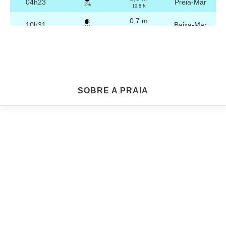
04h23
Preia-Mar
2%
10.8 ft
0,7 m
10h31
Baixa-Mar
3%
2.3 ft
3,2 m
16h39
Preia-Mar
4%
10.5 ft
0,8 m
22h45
Baixa-Mar
5%
2.6 ft
Sexta
SOBRE A PRAIA
2025-10-24
3,2 m
04h53
Preia-Mar
6%
10.5 ft
0,8 m
11h02
Baixa-Mar
7%
2.6 ft
3,1 m
17h09
Preia-Mar
9%
10.2 ft
0,9 m
23h14
Baixa-Mar
10%
3 ft
Sábado
2025-10-25