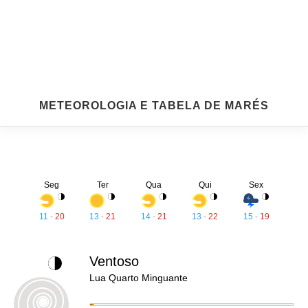
METEOROLOGIA E TABELA DE MARÉS
Seg
Ter
Qua
Qui
Sex
11
-
20
13
-
21
14
-
21
13
-
22
15
-
19
Ventoso
Lua Quarto Minguante