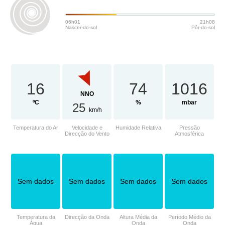
06h01
21h08
Nascer-do-sol
Pôr-do-sol
16
74
1016
NNO
ºC
%
mbar
25
km/h
Temperatura do Ar
Velocidade e
Humidade Relativa
Pressão
Direcção do Vento
Atmosférica
Sem dados
Sem dados
Sem dados
Sem dados
Temperatura da
Direcção da Onda
Altura Média da
Período Médio da
Água
Onda
Onda