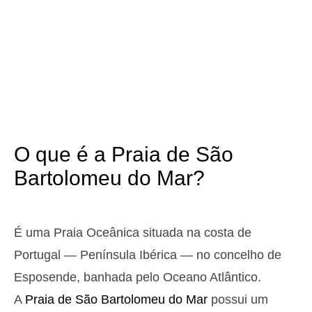
2025-10-25
3,1 m
05h25
Preia-Mar
12%
10.2 ft
1,0 m
11h35
Baixa-Mar
13%
3.3 ft
2,9 m
17h42
Preia-Mar
15%
9.5 ft
1,1 m
23h44
Baixa-Mar
17%
3.6 ft
O que é a Praia de São
Domingo
2025-10-26
Bartolomeu do Mar?
3,0 m
04h59
Preia-Mar
19%
9.8 ft
1,1 m
11h11
Baixa-Mar
21%
É uma Praia Oceânica situada na costa de
3.6 ft
2,8 m
Portugal — Península Ibérica — no concelho de
17h18
Preia-Mar
23%
9.2 ft
Esposende, banhada pelo Oceano Atlântico.
1,2 m
23h18
Baixa-Mar
25%
3.9 ft
A
Praia de São Bartolomeu do Mar
possui um