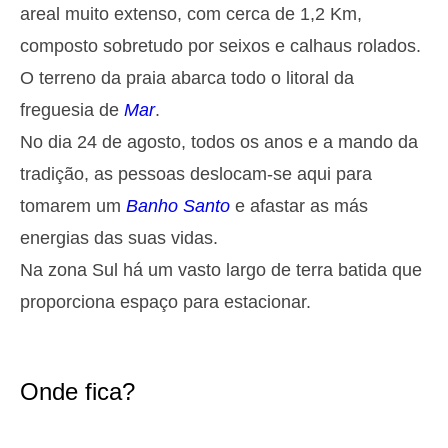
Segunda
areal muito extenso, com cerca de 1,2 Km,
2025-10-27
composto sobretudo por seixos e calhaus rolados.
2,9 m
05h38
Preia-Mar
27%
9.5 ft
O terreno da praia abarca todo o litoral da
1,3 m
11h54
Baixa-Mar
freguesia de
Mar
.
29%
4.3 ft
No dia 24 de agosto, todos os anos e a mando da
2,6 m
18h01
Preia-Mar
31%
8.5 ft
tradição, as pessoas deslocam-se aqui para
Terça
tomarem um
Banho Santo
e afastar as más
2025-10-28
1,4 m
energias das suas vidas.
00h01
Baixa-Mar
34%
4.6 ft
Na zona Sul há um vasto largo de terra batida que
2,7 m
06h28
Preia-Mar
36%
8.9 ft
proporciona espaço para estacionar.
1,4 m
12h52
Baixa-Mar
39%
4.6 ft
2,4 m
19h01
Preia-Mar
41%
Onde fica?
7.9 ft
Quarta
2025-10-29