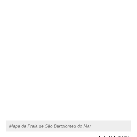
1,5 m
01h03
Baixa-Mar
44%
4.9 ft
2,6 m
07h36
Preia-Mar
46%
8.5 ft
1,5 m
14h12
Baixa-Mar
49%
4.9 ft
2,4 m
20h28
Preia-Mar
52%
7.9 ft
Quinta
2025-10-30
1,6 m
02h37
Baixa-Mar
54%
5.2 ft
2,6 m
09h04
Preia-Mar
57%
8.5 ft
1,4 m
15h44
Baixa-Mar
60%
4.6 ft
2,5 m
22h05
Preia-Mar
63%
8.2 ft
Mapa da Praia de São Bartolomeu do Mar
Sexta
2025-10-31