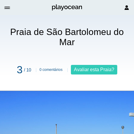
do Mar
Praia de São Bartolomeu do
Mar
3
Avaliar esta Praia?
/ 10
0 comentários