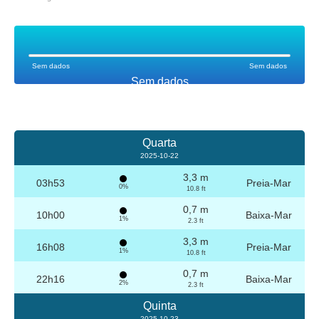
Sem dados
Sem dados
Sem dados
Quarta
2025-10-22
3,3 m
03h53
Preia-Mar
0%
10.8 ft
0,7 m
10h00
Baixa-Mar
1%
2.3 ft
3,3 m
16h08
Preia-Mar
1%
10.8 ft
0,7 m
22h16
Baixa-Mar
2%
2.3 ft
Quinta
2025-10-23