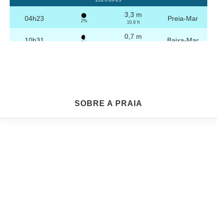
3,3 m
04h23
Preia-Mar
2%
10.8 ft
0,7 m
10h31
Baixa-Mar
3%
2.3 ft
3,2 m
16h39
Preia-Mar
4%
10.5 ft
0,8 m
22h45
Baixa-Mar
5%
2.6 ft
Sexta
SOBRE A PRAIA
2025-10-24
3,2 m
04h53
Preia-Mar
6%
10.5 ft
0,8 m
11h02
Baixa-Mar
7%
2.6 ft
3,1 m
17h09
Preia-Mar
9%
10.2 ft
0,9 m
23h14
Baixa-Mar
10%
3 ft
Sábado