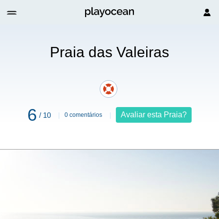
ras
Praia das Valeiras
6
Avaliar esta Praia?
/ 10
0 comentários