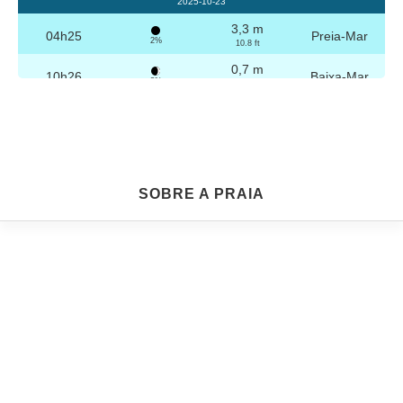
2025-10-23
3,3 m
04h25
Preia-Mar
2%
10.8 ft
0,7 m
10h26
Baixa-Mar
3%
2.3 ft
3,2 m
16h41
Preia-Mar
4%
10.5 ft
0,8 m
22h40
Baixa-Mar
5%
2.6 ft
Sexta
SOBRE A PRAIA
2025-10-24
3,2 m
04h56
Preia-Mar
6%
10.5 ft
0,8 m
10h57
Baixa-Mar
7%
2.6 ft
3,1 m
17h12
Preia-Mar
9%
10.2 ft
0,9 m
23h08
Baixa-Mar
10%
3 ft
Sábado