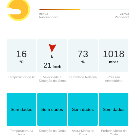
06h08
21h03
Nascer-do-sol
Pôr-do-sol
16
73
1018
N
ºC
%
mbar
21
km/h
Temperatura do Ar
Velocidade e
Humidade Relativa
Pressão
Direcção do Vento
Atmosférica
Sem dados
Sem dados
Sem dados
Sem dados
Temperatura da
Direcção da Onda
Altura Média da
Período Médio da
Água
Onda
Onda