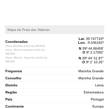
1,5 m
04h04
Baixa-Mar
65%
4.9 ft
2,8 m
10h23
Preia-Mar
68%
9.2 ft
1,2 m
Mapa da Praia das Valeiras
16h51
Baixa-Mar
71%
3.9 ft
Lat.
39.747743
º
2,7 m
23h08
Preia-Mar
Coordenadas
Lon.
-9.036182
º
73%
8.9 ft
Graus Decimais (Lat/Long WGS84)
N
39º 44.86458'
Graus, Minutos Decimais (Lat/Long
Sábado
O
9º 2.17092'
WGS84)
2025-11-01
Graus, Minutos, Segundos (Lat/Long
N
39º 44' 51.87"
WGS84)
O
9º 2' 10.26"
1,3 m
05h07
Baixa-Mar
76%
4.3 ft
Freguesia
Marinha Grande
3,0 m
11h21
Preia-Mar
78%
9.8 ft
Concelho
Marinha Grande
1,0 m
Distrito
Leiria
17h41
Baixa-Mar
80%
3.3 ft
Região
Estremadura
2,9 m
23h56
Preia-Mar
83%
País
Portugal
9.5 ft
Continente
Europa