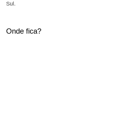
Sul.
1,5 m
00h57
Baixa-Mar
44%
4.9 ft
2,6 m
07h34
Preia-Mar
46%
8.5 ft
Onde fica?
1,5 m
14h05
Baixa-Mar
49%
4.9 ft
2,4 m
20h30
Preia-Mar
52%
7.9 ft
Quinta
2025-10-30
1,6 m
02h30
Baixa-Mar
54%
5.2 ft
2,6 m
09h04
Preia-Mar
57%
8.5 ft
1,4 m
15h43
Baixa-Mar
60%
4.6 ft
2,5 m
22h03
Preia-Mar
63%
8.2 ft
Sexta
2025-10-31