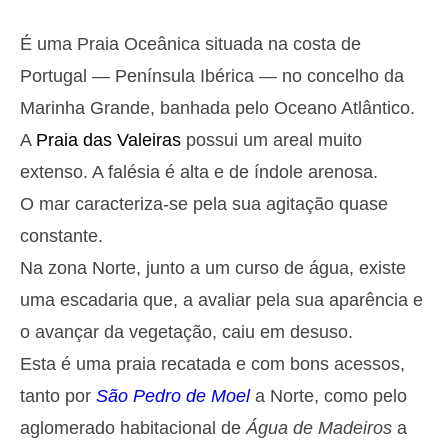
Segunda
2025-10-27
É uma Praia Oceânica situada na costa de
2,9 m
05h37
Preia-Mar
27%
9.5 ft
Portugal — Península Ibérica — no concelho da
1,3 m
11h45
Baixa-Mar
Marinha Grande, banhada pelo Oceano Atlântico.
29%
4.3 ft
A
Praia das Valeiras
possui um areal muito
2,6 m
18h01
Preia-Mar
31%
8.5 ft
extenso. A falésia é alta e de índole arenosa.
1,4 m
23h56
Baixa-Mar
O mar caracteriza-se pela sua agitação quase
34%
4.6 ft
Terça
constante.
2025-10-28
Na zona Norte, junto a um curso de água, existe
2,7 m
06h25
Preia-Mar
36%
uma escadaria que, a avaliar pela sua aparência e
8.9 ft
1,4 m
o avançar da vegetação, caiu em desuso.
12h41
Baixa-Mar
39%
4.6 ft
Esta é uma praia recatada e com bons acessos,
2,4 m
19h00
Preia-Mar
41%
7.9 ft
tanto por
São Pedro de Moel
a Norte, como pelo
Quarta
aglomerado habitacional de
Água de Madeiros
a
2025-10-29