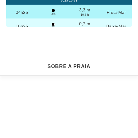
2025-10-23
3,3 m
04h25
Preia-Mar
2%
10.8 ft
0,7 m
10h26
Baixa-Mar
3%
2.3 ft
3,2 m
16h41
Preia-Mar
4%
10.5 ft
0,8 m
22h40
Baixa-Mar
5%
2.6 ft
Sexta
SOBRE A PRAIA
2025-10-24
3,2 m
04h56
Preia-Mar
6%
10.5 ft
0,8 m
10h57
Baixa-Mar
7%
2.6 ft
3,1 m
17h12
Preia-Mar
9%
10.2 ft
0,9 m
23h08
Baixa-Mar
10%
3 ft
Sábado