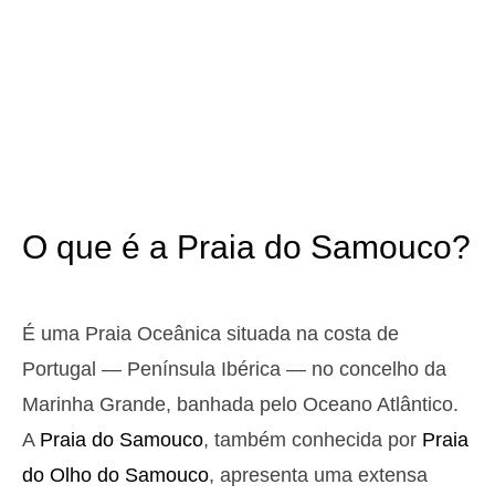
2025-10-25
3,1 m
05h27
Preia-Mar
12%
10.2 ft
1,0 m
11h29
Baixa-Mar
13%
3.3 ft
2,9 m
17h43
Preia-Mar
15%
9.5 ft
1,1 m
23h39
Baixa-Mar
17%
3.6 ft
O que é a Praia do Samouco?
Domingo
2025-10-26
3,0 m
05h00
Preia-Mar
19%
9.8 ft
É uma Praia Oceânica situada na costa de
1,1 m
11h04
Baixa-Mar
Portugal — Península Ibérica — no concelho da
21%
3.6 ft
2,8 m
Marinha Grande, banhada pelo Oceano Atlântico.
17h18
Preia-Mar
23%
9.2 ft
A
Praia do Samouco
, também conhecida por
Praia
1,2 m
23h13
Baixa-Mar
25%
3.9 ft
do Olho do Samouco
, apresenta uma extensa