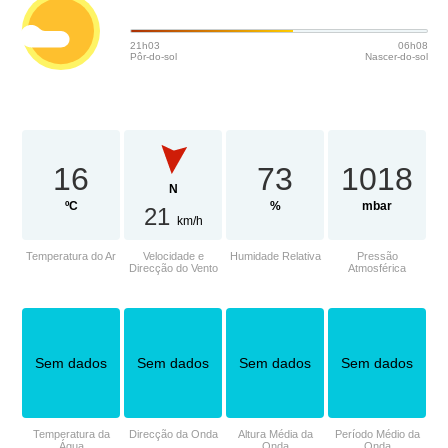
21h03
06h08
Pôr-do-sol
Nascer-do-sol
16
73
1018
N
ºC
%
mbar
21
km/h
Temperatura do Ar
Velocidade e
Humidade Relativa
Pressão
Direcção do Vento
Atmosférica
Sem dados
Sem dados
Sem dados
Sem dados
Temperatura da
Direcção da Onda
Altura Média da
Período Médio da
Água
Onda
Onda