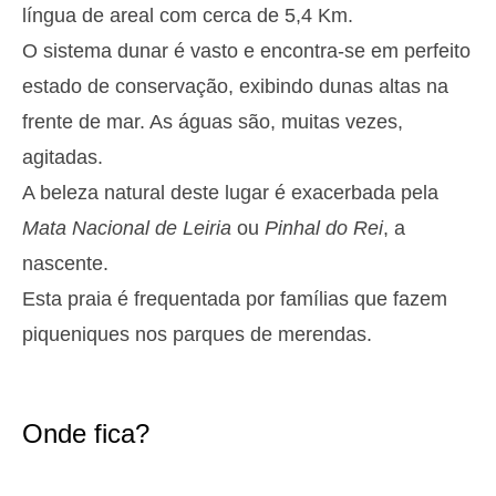
Segunda
língua de areal com cerca de 5,4 Km.
2025-10-27
O sistema dunar é vasto e encontra-se em perfeito
2,9 m
05h37
Preia-Mar
27%
9.5 ft
estado de conservação, exibindo dunas altas na
1,3 m
11h45
Baixa-Mar
frente de mar. As águas são, muitas vezes,
29%
4.3 ft
agitadas.
2,6 m
18h01
Preia-Mar
31%
8.5 ft
A beleza natural deste lugar é exacerbada pela
1,4 m
23h56
Baixa-Mar
34%
Mata Nacional de Leiria
ou
Pinhal do Rei
, a
4.6 ft
Terça
nascente.
2025-10-28
Esta praia é frequentada por famílias que fazem
2,7 m
06h25
Preia-Mar
36%
piqueniques nos parques de merendas.
8.9 ft
1,4 m
12h41
Baixa-Mar
39%
4.6 ft
2,4 m
19h00
Preia-Mar
Onde fica?
41%
7.9 ft
Quarta
2025-10-29