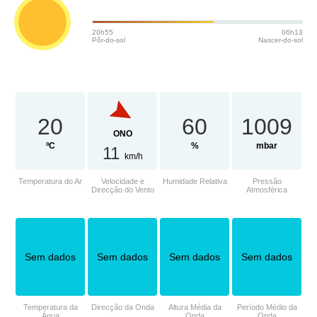
20h55
06h13
Pôr-do-sol
Nascer-do-sol
20
60
1009
ONO
ºC
%
mbar
11
km/h
Temperatura do Ar
Velocidade e
Humidade Relativa
Pressão
Direcção do Vento
Atmosférica
Sem dados
Sem dados
Sem dados
Sem dados
Temperatura da
Direcção da Onda
Altura Média da
Período Médio da
Água
Onda
Onda