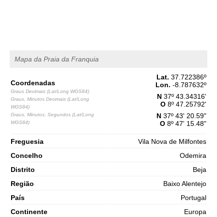
1,5 m
03h42
Baixa-Mar
65%
4.9 ft
2,7 m
09h55
Preia-Mar
68%
8.9 ft
1,3 m
Mapa da Praia da Franquia
16h26
Baixa-Mar
70%
4.3 ft
Lat.
37.722386
º
2,7 m
22h43
Preia-Mar
Coordenadas
Lon.
-8.787632
º
73%
8.9 ft
Graus Decimais (Lat/Long WGS84)
N
37º 43.34316'
Graus, Minutos Decimais (Lat/Long
Sábado
O
8º 47.25792'
WGS84)
2025-11-01
Graus, Minutos, Segundos (Lat/Long
N
37º 43' 20.59"
WGS84)
O
8º 47' 15.48"
1,3 m
04h45
Baixa-Mar
75%
4.3 ft
Freguesia
Vila Nova de Milfontes
2,9 m
10h54
Preia-Mar
78%
9.5 ft
Concelho
Odemira
1,0 m
Distrito
Beja
17h17
Baixa-Mar
80%
3.3 ft
Região
Baixo Alentejo
2,9 m
23h32
Preia-Mar
83%
País
Portugal
9.5 ft
Continente
Europa