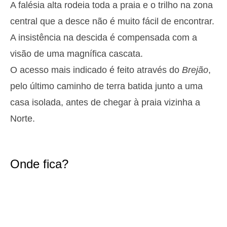
A falésia alta rodeia toda a praia e o trilho na zona
2,8 m
05h13
Preia-Mar
27%
9.2 ft
central que a desce não é muito fácil de encontrar.
1,3 m
11h27
Baixa-Mar
A insistência na descida é compensada com a
29%
4.3 ft
visão de uma magnífica cascata.
2,6 m
17h39
Preia-Mar
31%
8.5 ft
O acesso mais indicado é feito através do
Brejão
,
1,4 m
23h32
Baixa-Mar
33%
pelo último caminho de terra batida junto a uma
4.6 ft
Terça
casa isolada, antes de chegar à praia vizinha a
2025-10-28
Norte.
2,7 m
06h02
Preia-Mar
36%
8.9 ft
1,4 m
12h24
Baixa-Mar
39%
4.6 ft
Onde fica?
2,4 m
18h39
Preia-Mar
41%
7.9 ft
Quarta
2025-10-29
1,6 m
00h34
Baixa-Mar
43%
5.2 ft