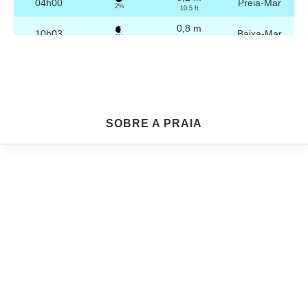
04h00
Preia-Mar
2%
10.5 ft
0,8 m
10h03
Baixa-Mar
3%
2.6 ft
3,1 m
16h16
Preia-Mar
4%
10.2 ft
0,9 m
22h16
Baixa-Mar
5%
3 ft
Sexta
SOBRE A PRAIA
2025-10-24
3,2 m
04h29
Preia-Mar
6%
10.5 ft
0,9 m
10h34
Baixa-Mar
7%
3 ft
3,0 m
16h46
Preia-Mar
9%
9.8 ft
1,0 m
22h45
Baixa-Mar
10%
3.3 ft
Sábado
2025-10-25