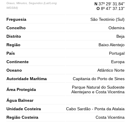
65%
4.9 ft
Graus, Minutos, Segundos (Lat/Long
N
37º 29' 31.84"
WGS84)
O
8º 47' 37.13"
2,7 m
09h55
Preia-Mar
68%
8.9 ft
Freguesia
São Teotónio (Sul)
1,3 m
16h26
Baixa-Mar
Concelho
Odemira
70%
4.3 ft
Distrito
Beja
2,7 m
22h43
Preia-Mar
73%
8.9 ft
Região
Baixo Alentejo
Sábado
País
Portugal
2025-11-01
Continente
Europa
1,3 m
04h45
Baixa-Mar
75%
4.3 ft
Oceano
Atlântico Norte
2,9 m
Autoridade Marítima
Capitania do Porto de Sines
10h54
Preia-Mar
78%
9.5 ft
Parque Natural do Sudoeste
Área Protegida
1,0 m
Alentejano e Costa Vicentina
17h17
Baixa-Mar
80%
3.3 ft
Água Balnear
2,9 m
23h32
Preia-Mar
83%
Unidade Costeira
Cabo Sardão - Ponta da Atalaia
9.5 ft
Região Costeira
Costa Vicentina