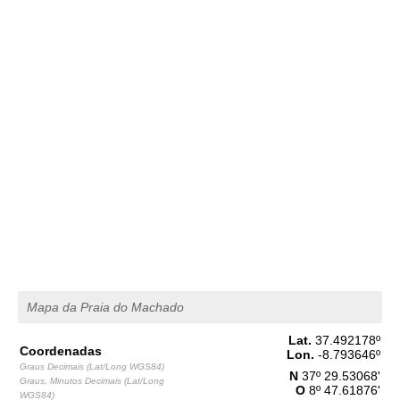
2,6 m
07h09
Preia-Mar
46%
8.5 ft
1,5 m
13h47
Baixa-Mar
49%
4.9 ft
2,4 m
20h06
Preia-Mar
52%
7.9 ft
Quinta
2025-10-30
1,6 m
02h10
Baixa-Mar
54%
5.2 ft
2,6 m
08h37
Preia-Mar
57%
8.5 ft
1,4 m
15h19
Baixa-Mar
60%
4.6 ft
Mapa da Praia do Machado
2,5 m
21h39
Preia-Mar
63%
8.2 ft
Lat.
37.492178
º
Sexta
Coordenadas
Lon.
-8.793646
º
2025-10-31
Graus Decimais (Lat/Long WGS84)
N
37º 29.53068'
Graus, Minutos Decimais (Lat/Long
O
8º 47.61876'
1,5 m
WGS84)
03h42
Baixa-Mar