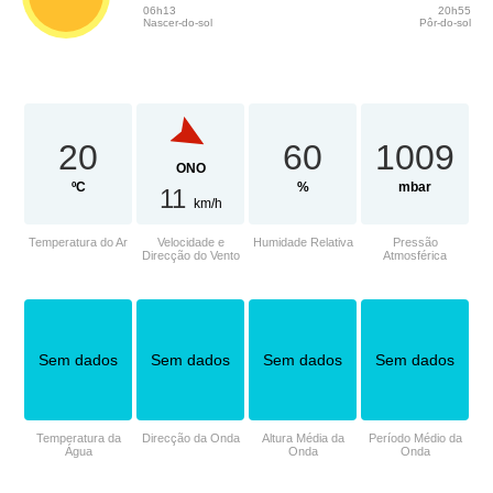
06h13
20h55
Nascer-do-sol
Pôr-do-sol
20
60
1009
ONO
ºC
%
mbar
11
km/h
Temperatura do Ar
Velocidade e
Humidade Relativa
Pressão
Direcção do Vento
Atmosférica
Sem dados
Sem dados
Sem dados
Sem dados
Temperatura da
Direcção da Onda
Altura Média da
Período Médio da
Água
Onda
Onda