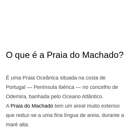
3,1 m
05h00
Preia-Mar
12%
10.2 ft
1,0 m
11h07
Baixa-Mar
13%
3.3 ft
2,9 m
17h19
Preia-Mar
15%
9.5 ft
1,1 m
23h15
Baixa-Mar
17%
3.6 ft
O que é a Praia do Machado?
Domingo
2025-10-26
3,0 m
04h34
Preia-Mar
19%
9.8 ft
É uma Praia Oceânica situada na costa de
1,1 m
10h44
Baixa-Mar
Portugal — Península Ibérica — no concelho de
20%
3.6 ft
2,7 m
Odemira, banhada pelo Oceano Atlântico.
16h55
Preia-Mar
22%
8.9 ft
A
Praia do Machado
tem um areal muito extenso
1,3 m
22h50
Baixa-Mar
24%
4.3 ft
que reduz-se a uma fina língua de areia, durante a
Segunda
maré alta.
2025-10-27