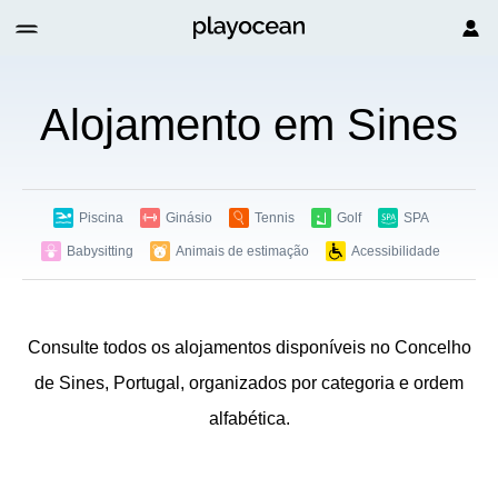
Alojamento em Sines
Piscina
Ginásio
Tennis
Golf
SPA
Babysitting
Animais de estimação
Acessibilidade
Consulte todos os alojamentos disponíveis no Concelho
de Sines, Portugal, organizados por categoria e ordem
alfabética.