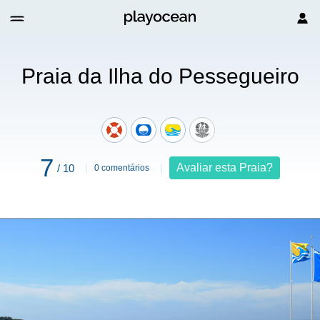
ueiro
Praia da Ilha do Pessegueiro
7
Avaliar esta Praia?
/ 10
0 comentários