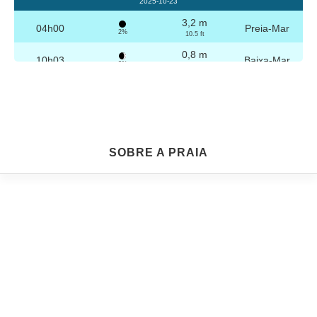
2025-10-23
3,2 m
04h00
Preia-Mar
2%
10.5 ft
0,8 m
10h03
Baixa-Mar
3%
2.6 ft
3,1 m
16h16
Preia-Mar
4%
10.2 ft
0,9 m
22h16
Baixa-Mar
5%
3 ft
Sexta
SOBRE A PRAIA
2025-10-24
3,2 m
04h29
Preia-Mar
6%
10.5 ft
0,9 m
10h34
Baixa-Mar
7%
3 ft
3,0 m
16h46
Preia-Mar
9%
9.8 ft
1,0 m
22h45
Baixa-Mar
10%
3.3 ft
Sábado