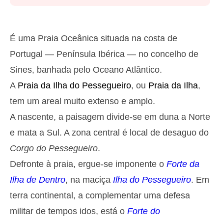
Segunda
2025-10-27
2,8 m
05h13
Preia-Mar
27%
9.2 ft
É uma Praia Oceânica situada na costa de
1,3 m
11h27
Baixa-Mar
Portugal — Península Ibérica — no concelho de
29%
4.3 ft
Sines, banhada pelo Oceano Atlântico.
2,6 m
17h39
Preia-Mar
31%
8.5 ft
A
Praia da Ilha do Pessegueiro
, ou
Praia da Ilha
,
1,4 m
23h32
Baixa-Mar
33%
tem um areal muito extenso e amplo.
4.6 ft
Terça
A nascente, a paisagem divide-se em duna a Norte
2025-10-28
e mata a Sul. A zona central é local de desaguo do
2,7 m
06h02
Preia-Mar
36%
Corgo do Pessegueiro
.
8.9 ft
1,4 m
Defronte à praia, ergue-se imponente o
Forte da
12h24
Baixa-Mar
39%
4.6 ft
Ilha de Dentro
, na maciça
Ilha do Pessegueiro
. Em
2,4 m
18h39
Preia-Mar
41%
7.9 ft
terra continental, a complementar uma defesa
Quarta
militar de tempos idos, está o
Forte do
2025-10-29