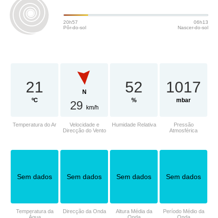
20h57
06h13
Pôr-do-sol
Nascer-do-sol
21
52
1017
N
ºC
%
mbar
29
km/h
Temperatura do Ar
Velocidade e
Humidade Relativa
Pressão
Direcção do Vento
Atmosférica
Sem dados
Sem dados
Sem dados
Sem dados
Temperatura da
Direcção da Onda
Altura Média da
Período Médio da
Água
Onda
Onda