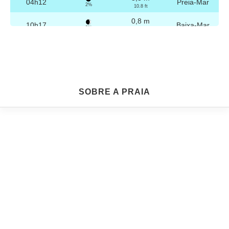
04h12
Preia-Mar
2%
10.8 ft
0,8 m
10h17
Baixa-Mar
3%
2.6 ft
3,2 m
16h28
Preia-Mar
4%
10.5 ft
0,8 m
22h29
Baixa-Mar
5%
2.6 ft
Sexta
SOBRE A PRAIA
2025-10-24
3,2 m
04h42
Preia-Mar
6%
10.5 ft
0,9 m
10h49
Baixa-Mar
7%
3 ft
3,1 m
16h58
Preia-Mar
9%
10.2 ft
0,9 m
22h59
Baixa-Mar
10%
3 ft
Sábado
2025-10-25