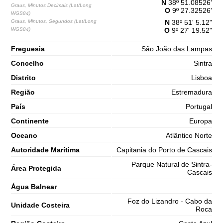
N
38º 51.08526'
65%
4.9 ft
Graus, Minutos Decimais (Lat/Long
O
9º 27.32526'
WGS84)
2,7 m
10h08
Preia-Mar
Graus, Minutos, Segundos (Lat/Long
N
38º 51' 5.12"
68%
8.9 ft
WGS84)
O
9º 27' 19.52"
1,2 m
16h42
Baixa-Mar
71%
Freguesia
São João das Lampas
3.9 ft
2,7 m
Concelho
Sintra
22h58
Preia-Mar
73%
8.9 ft
Distrito
Lisboa
Sábado
Região
Estremadura
2025-11-01
País
Portugal
1,3 m
04h59
Baixa-Mar
76%
4.3 ft
Continente
Europa
2,9 m
Oceano
Atlântico Norte
11h07
Preia-Mar
78%
9.5 ft
Autoridade Marítima
Capitania do Porto de Cascais
1,0 m
17h32
Baixa-Mar
80%
3.3 ft
Parque Natural de Sintra-
Área Protegida
Cascais
2,9 m
23h45
Preia-Mar
83%
9.5 ft
Água Balnear
Foz do Lizandro - Cabo da
Unidade Costeira
Roca