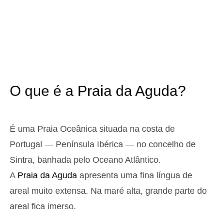
3,1 m
05h13
Preia-Mar
12%
10.2 ft
1,0 m
11h22
Baixa-Mar
13%
3.3 ft
2,9 m
17h30
Preia-Mar
15%
9.5 ft
1,1 m
23h30
Baixa-Mar
17%
3.6 ft
O que é a Praia da Aguda?
Domingo
2025-10-26
3,0 m
04h47
Preia-Mar
19%
9.8 ft
É uma Praia Oceânica situada na costa de
1,1 m
10h59
Baixa-Mar
Portugal — Península Ibérica — no concelho de
21%
3.6 ft
2,7 m
Sintra, banhada pelo Oceano Atlântico.
17h07
Preia-Mar
23%
8.9 ft
A
Praia da Aguda
apresenta uma fina língua de
1,2 m
23h05
Baixa-Mar
25%
3.9 ft
areal muito extensa. Na maré alta, grande parte do
Segunda
areal fica imerso.
2025-10-27