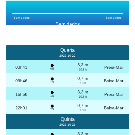
Sem dados
Sem dados
Sem dados
Quarta
2025-10-22
3,3 m
03h43
Preia-Mar
0%
10.8 ft
0,7 m
09h46
Baixa-Mar
1%
2.3 ft
3,3 m
15h58
Preia-Mar
1%
10.8 ft
0,7 m
22h01
Baixa-Mar
2%
2.3 ft
Quinta
2025-10-23
3,3 m