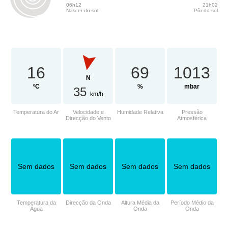
06h12
21h02
Nascer-do-sol
Pôr-do-sol
16
69
1013
N
ºC
%
mbar
35
km/h
Temperatura do Ar
Velocidade e
Humidade Relativa
Pressão
Direcção do Vento
Atmosférica
Sem dados
Sem dados
Sem dados
Sem dados
Temperatura da
Direcção da Onda
Altura Média da
Período Médio da
Água
Onda
Onda