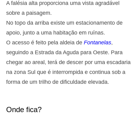
A falésia alta proporciona uma vista agradável
2,9 m
05h26
Preia-Mar
27%
9.5 ft
sobre a paisagem.
1,3 m
11h42
Baixa-Mar
No topo da arriba existe um estacionamento de
29%
4.3 ft
apoio, junto a uma habitação em ruínas.
2,6 m
17h51
Preia-Mar
31%
8.5 ft
O acesso é feito pela aldeia de
Fontanelas
,
1,4 m
23h47
Baixa-Mar
34%
seguindo a Estrada da Aguda para Oeste. Para
4.6 ft
Terça
chegar ao areal, terá de descer por uma escadaria
2025-10-28
na zona Sul que é interrompida e continua sob a
2,7 m
06h15
Preia-Mar
36%
forma de um trilho de dificuldade elevada.
8.9 ft
1,4 m
12h38
Baixa-Mar
39%
4.6 ft
2,4 m
18h52
Preia-Mar
Onde fica?
41%
7.9 ft
Quarta
2025-10-29
1,5 m
00h48
Baixa-Mar
44%
4.9 ft