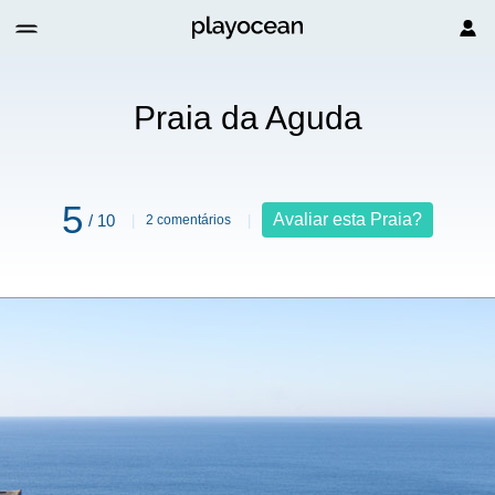
Praia da Aguda
5
Avaliar esta Praia?
/ 10
2 comentários