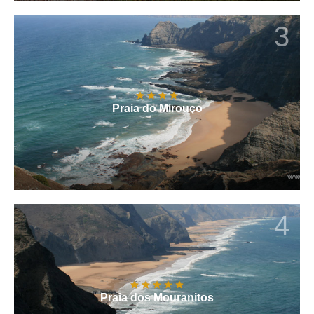
3
Praia do Mirouço
4
Praia dos Mouranitos