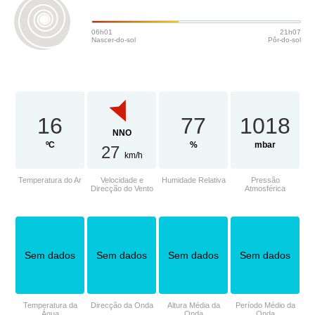
06h01
21h07
Nascer-do-sol
Pôr-do-sol
16
77
1018
NNO
ºC
%
mbar
27
km/h
Temperatura do Ar
Velocidade e
Humidade Relativa
Pressão
Direcção do Vento
Atmosférica
Sem dados
Sem dados
Sem dados
Sem dados
Temperatura da
Direcção da Onda
Altura Média da
Período Médio da
Água
Onda
Onda