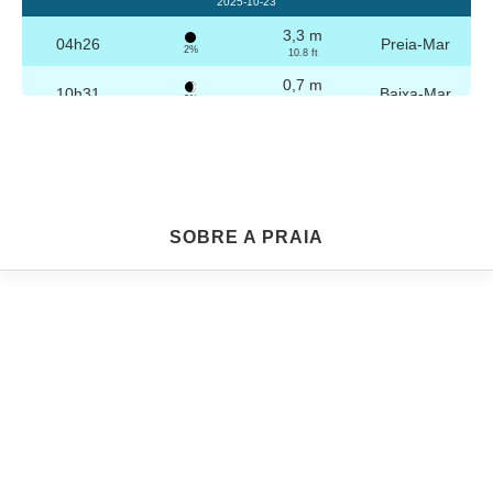
2025-10-23
3,3 m
04h26
Preia-Mar
2%
10.8 ft
0,7 m
10h31
Baixa-Mar
3%
2.3 ft
3,2 m
16h42
Preia-Mar
4%
10.5 ft
0,8 m
22h44
Baixa-Mar
5%
2.6 ft
Sexta
SOBRE A PRAIA
2025-10-24
3,3 m
04h56
Preia-Mar
6%
10.8 ft
0,8 m
11h03
Baixa-Mar
7%
2.6 ft
3,1 m
17h13
Preia-Mar
9%
10.2 ft
0,9 m
23h14
Baixa-Mar
10%
3 ft
Sábado