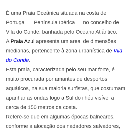
Segunda
2025-10-27
É uma Praia Oceânica situada na costa de
2,9 m
05h39
Preia-Mar
27%
9.5 ft
Portugal — Península Ibérica — no concelho de
1,2 m
11h53
Baixa-Mar
Vila do Conde, banhada pelo Oceano Atlântico.
29%
3.9 ft
A
Praia Azul
apresenta um areal de dimensões
2,6 m
18h03
Preia-Mar
31%
8.5 ft
medianas, pertencente à zona urbanística de
Vila
Terça
do Conde
.
2025-10-28
Esta praia, caracterizada pelo seu mar forte, é
1,4 m
00h01
Baixa-Mar
34%
4.6 ft
muito procurada por amantes de desportos
2,7 m
06h27
Preia-Mar
36%
aquáticos, na sua maioria surfistas, que costumam
8.9 ft
1,4 m
apanhar as ondas logo a Sul do ilhéu visível a
12h48
Baixa-Mar
39%
4.6 ft
cerca de 150 metros da costa.
2,4 m
19h02
Preia-Mar
41%
7.9 ft
Refere-se que em algumas épocas balneares,
Quarta
conforme a alocação dos nadadores salvadores,
2025-10-29