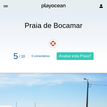
amar
Praia de Bocamar
5
Avaliar esta Praia?
/ 10
0 comentários