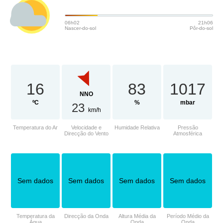
06h02
21h06
Nascer-do-sol
Pôr-do-sol
16
83
1017
NNO
ºC
%
mbar
23
km/h
Temperatura do Ar
Velocidade e
Humidade Relativa
Pressão
Direcção do Vento
Atmosférica
Sem dados
Sem dados
Sem dados
Sem dados
Temperatura da
Direcção da Onda
Altura Média da
Período Médio da
Água
Onda
Onda