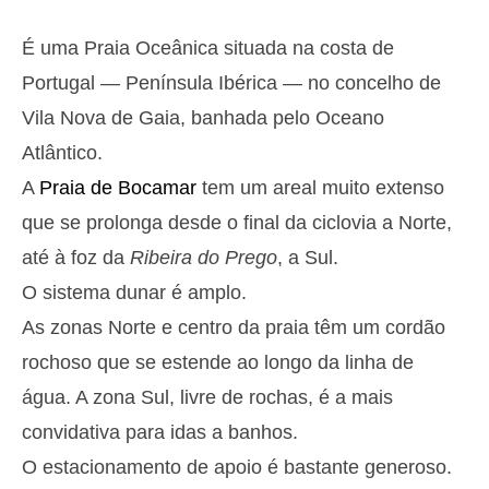
Segunda
2025-10-27
É uma Praia Oceânica situada na costa de
2,9 m
05h39
Preia-Mar
27%
9.5 ft
Portugal — Península Ibérica — no concelho de
1,2 m
11h53
Baixa-Mar
Vila Nova de Gaia, banhada pelo Oceano
29%
3.9 ft
Atlântico.
2,6 m
18h03
Preia-Mar
31%
8.5 ft
A
Praia de Bocamar
tem um areal muito extenso
Terça
que se prolonga desde o final da ciclovia a Norte,
2025-10-28
até à foz da
Ribeira do Prego
, a Sul.
1,4 m
00h01
Baixa-Mar
34%
4.6 ft
O sistema dunar é amplo.
2,7 m
06h27
Preia-Mar
36%
As zonas Norte e centro da praia têm um cordão
8.9 ft
1,4 m
rochoso que se estende ao longo da linha de
12h48
Baixa-Mar
39%
4.6 ft
água. A zona Sul, livre de rochas, é a mais
2,4 m
19h02
Preia-Mar
41%
7.9 ft
convidativa para idas a banhos.
Quarta
O estacionamento de apoio é bastante generoso.
2025-10-29