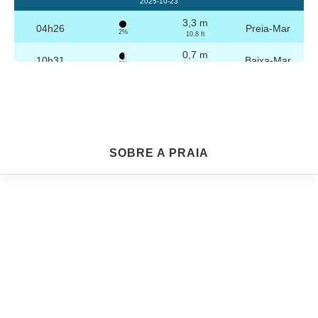
2025-10-23
3,3 m
04h26
Preia-Mar
2%
10.8 ft
0,7 m
10h31
Baixa-Mar
3%
2.3 ft
3,2 m
16h42
Preia-Mar
4%
10.5 ft
0,8 m
22h44
Baixa-Mar
5%
2.6 ft
Sexta
SOBRE A PRAIA
2025-10-24
3,3 m
04h56
Preia-Mar
6%
10.8 ft
0,8 m
11h03
Baixa-Mar
7%
2.6 ft
3,1 m
17h13
Preia-Mar
9%
10.2 ft
0,9 m
23h14
Baixa-Mar
10%
3 ft
Sábado