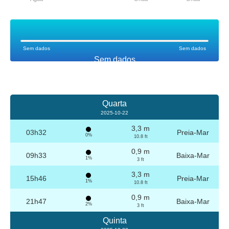
Sem dados
Sem dados
Sem dados
Quarta
2025-10-22
3,3 m
03h32
Preia-Mar
0%
10.8 ft
0,9 m
09h33
Baixa-Mar
1%
3 ft
3,3 m
15h46
Preia-Mar
1%
10.8 ft
0,9 m
21h47
Baixa-Mar
2%
3 ft
Quinta