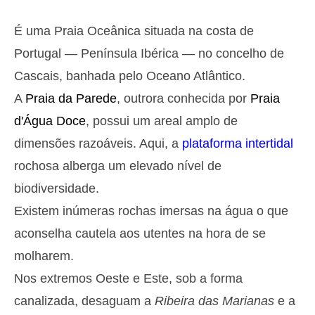
Segunda
2025-10-27
É uma Praia Oceânica situada na costa de
2,9 m
05h14
Preia-Mar
27%
9.5 ft
Portugal — Península Ibérica — no concelho de
1,4 m
11h28
Baixa-Mar
Cascais, banhada pelo Oceano Atlântico.
29%
4.6 ft
A
Praia da Parede
, outrora conhecida por
Praia
2,6 m
17h40
Preia-Mar
31%
8.5 ft
d'Água Doce
, possui um areal amplo de
1,5 m
23h33
Baixa-Mar
dimensões razoáveis. Aqui, a
plataforma intertidal
33%
4.9 ft
Terça
rochosa alberga um elevado nível de
2025-10-28
biodiversidade.
2,8 m
06h04
Preia-Mar
36%
Existem inúmeras rochas imersas na água o que
9.2 ft
1,5 m
aconselha cautela aos utentes na hora de se
12h27
Baixa-Mar
39%
4.9 ft
molharem.
2,5 m
18h42
Preia-Mar
41%
8.2 ft
Nos extremos Oeste e Este, sob a forma
Quarta
canalizada, desaguam a
Ribeira das Marianas
e a
2025-10-29