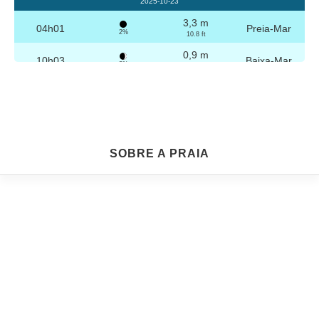
2025-10-23
3,3 m
04h01
Preia-Mar
2%
10.8 ft
0,9 m
10h03
Baixa-Mar
3%
3 ft
3,2 m
16h16
Preia-Mar
4%
10.5 ft
0,9 m
22h15
Baixa-Mar
5%
3 ft
Sexta
SOBRE A PRAIA
2025-10-24
3,2 m
04h30
Preia-Mar
6%
10.5 ft
1,0 m
10h35
Baixa-Mar
7%
3.3 ft
3,1 m
16h47
Preia-Mar
9%
10.2 ft
1,1 m
22h44
Baixa-Mar
10%
3.6 ft
Sábado