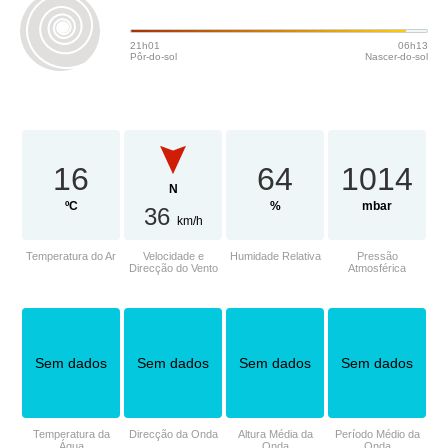
21h01
06h13
Pôr-do-sol
Nascer-do-sol
16
64
1014
N
ºC
%
mbar
36
km/h
Temperatura do Ar
Velocidade e
Humidade Relativa
Pressão
Direcção do Vento
Atmosférica
Sem dados
Sem dados
Sem dados
Sem dados
Temperatura da
Direcção da Onda
Altura Média da
Período Médio da
Água
Onda
Onda