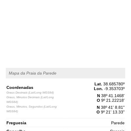
1,6 m
03h44
Baixa-Mar
65%
5.2 ft
2,8 m
09h58
Preia-Mar
68%
9.2 ft
1,3 m
16h30
Baixa-Mar
70%
4.3 ft
2,7 m
22h46
Preia-Mar
73%
8.9 ft
Sábado
2025-11-01
Mapa da Praia da Parede
1,4 m
04h46
Baixa-Mar
75%
4.6 ft
Lat.
38.685780
º
Coordenadas
3,0 m
Lon.
-9.353703
º
10h57
Preia-Mar
78%
Graus Decimais (Lat/Long WGS84)
9.8 ft
N
38º 41.1468'
Graus, Minutos Decimais (Lat/Long
O
9º 21.22218'
1,1 m
WGS84)
17h20
Baixa-Mar
80%
3.6 ft
Graus, Minutos, Segundos (Lat/Long
N
38º 41' 8.81"
WGS84)
O
9º 21' 13.33"
3,0 m
23h34
Preia-Mar
83%
9.8 ft
Freguesia
Parede