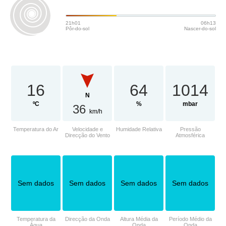
21h01
06h13
Pôr-do-sol
Nascer-do-sol
16
64
1014
N
ºC
%
mbar
36
km/h
Temperatura do Ar
Velocidade e
Humidade Relativa
Pressão
Direcção do Vento
Atmosférica
Sem dados
Sem dados
Sem dados
Sem dados
Temperatura da
Direcção da Onda
Altura Média da
Período Médio da
Água
Onda
Onda