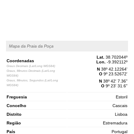
1,6 m
03h44
Baixa-Mar
65%
5.2 ft
2,8 m
09h58
Preia-Mar
68%
9.2 ft
1,3 m
16h30
Baixa-Mar
70%
4.3 ft
Mapa da Praia da Poça
2,7 m
22h46
Preia-Mar
73%
8.9 ft
Lat.
38.702044
º
Coordenadas
Sábado
Lon.
-9.392112
º
Graus Decimais (Lat/Long WGS84)
2025-11-01
N
38º 42.12264'
Graus, Minutos Decimais (Lat/Long
O
9º 23.52672'
WGS84)
1,4 m
04h46
Baixa-Mar
Graus, Minutos, Segundos (Lat/Long
N
38º 42' 7.36"
75%
4.6 ft
WGS84)
O
9º 23' 31.6"
3,0 m
10h57
Preia-Mar
78%
9.8 ft
Freguesia
Estoril
1,1 m
Concelho
Cascais
17h20
Baixa-Mar
80%
3.6 ft
Distrito
Lisboa
3,0 m
23h34
Preia-Mar
83%
9.8 ft
Região
Estremadura
País
Portugal