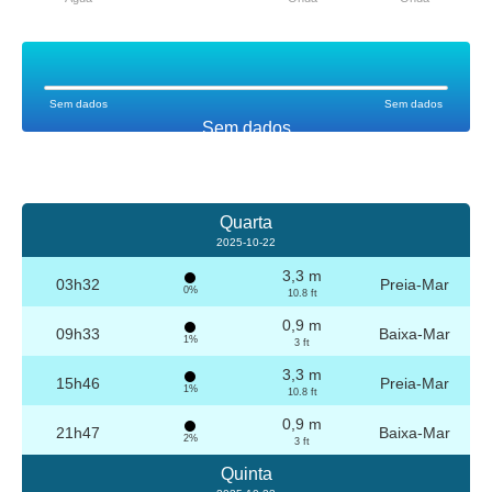
Sem dados
Sem dados
Sem dados
Quarta
2025-10-22
3,3 m
03h32
Preia-Mar
0%
10.8 ft
0,9 m
09h33
Baixa-Mar
1%
3 ft
3,3 m
15h46
Preia-Mar
1%
10.8 ft
0,9 m
21h47
Baixa-Mar
2%
3 ft
Quinta