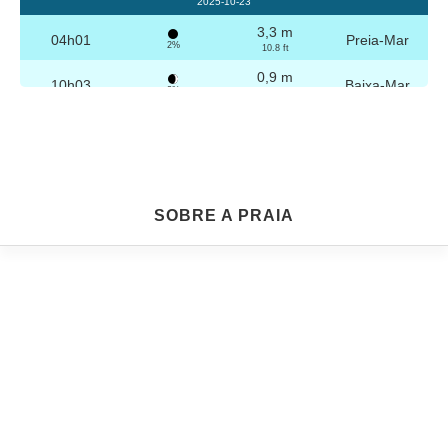
2025-10-23
3,3 m
04h01
Preia-Mar
2%
10.8 ft
0,9 m
10h03
Baixa-Mar
3%
3 ft
3,2 m
16h16
Preia-Mar
4%
10.5 ft
0,9 m
22h15
Baixa-Mar
5%
3 ft
Sexta
SOBRE A PRAIA
2025-10-24
3,2 m
04h30
Preia-Mar
6%
10.5 ft
1,0 m
10h35
Baixa-Mar
7%
3.3 ft
3,1 m
16h47
Preia-Mar
9%
10.2 ft
1,1 m
22h44
Baixa-Mar
10%
3.6 ft
Sábado