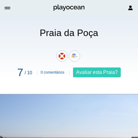
Praia da Poça
7
Avaliar esta Praia?
/ 10
0 comentários