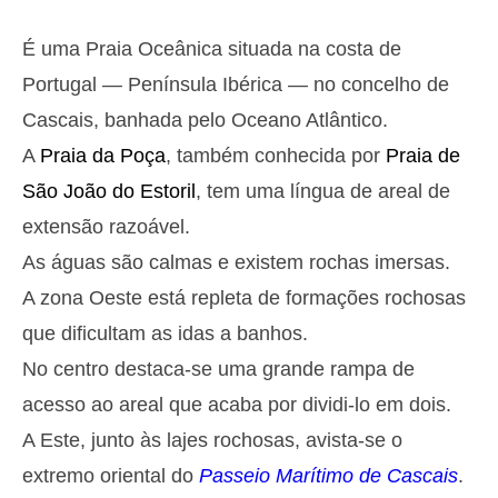
Segunda
2025-10-27
É uma Praia Oceânica situada na costa de
2,9 m
05h14
Preia-Mar
27%
9.5 ft
Portugal — Península Ibérica — no concelho de
1,4 m
11h28
Baixa-Mar
Cascais, banhada pelo Oceano Atlântico.
29%
4.6 ft
A
Praia da Poça
, também conhecida por
Praia de
2,6 m
17h40
Preia-Mar
31%
8.5 ft
São João do Estoril
, tem uma língua de areal de
1,5 m
23h33
Baixa-Mar
extensão razoável.
33%
4.9 ft
Terça
As águas são calmas e existem rochas imersas.
2025-10-28
A zona Oeste está repleta de formações rochosas
2,8 m
06h04
Preia-Mar
36%
que dificultam as idas a banhos.
9.2 ft
1,5 m
No centro destaca-se uma grande rampa de
12h27
Baixa-Mar
39%
4.9 ft
acesso ao areal que acaba por dividi-lo em dois.
2,5 m
18h42
Preia-Mar
41%
8.2 ft
A Este, junto às lajes rochosas, avista-se o
Quarta
extremo oriental do
Passeio Marítimo de Cascais
.
2025-10-29