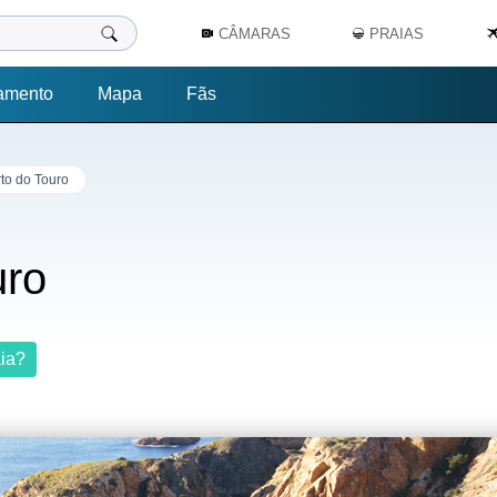
CÂMARAS
PRAIAS
amento
Mapa
Fãs
rto do Touro
uro
aia?