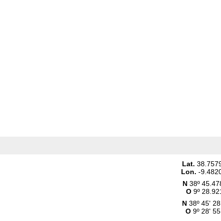
Lat.
38.757
Lon.
-9.482
N
38º 45.47
O
9º 28.92
N
38º 45' 28
O
9º 28' 55