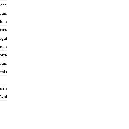
Quinta
eche
2025-10-30
cais
1,7 m
02h13
Baixa-Mar
54%
5.6 ft
sboa
2,7 m
08h41
Preia-Mar
dura
57%
8.9 ft
ugal
1,5 m
15h22
Baixa-Mar
60%
4.9 ft
ropa
2,5 m
21h41
Preia-Mar
orte
63%
8.2 ft
cais
Sexta
2025-10-31
cais
1,6 m
03h44
Baixa-Mar
65%
5.2 ft
eira
2,8 m
09h58
Preia-Mar
68%
9.2 ft
Azul
1,3 m
16h30
Baixa-Mar
70%
4.3 ft
2,7 m
22h46
Preia-Mar
73%
8.9 ft
Sábado