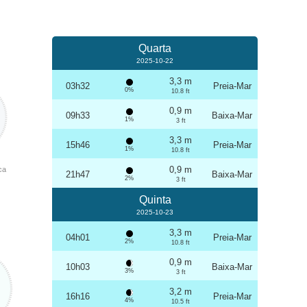
Quarta
2025-10-22
3,3 m
03h32
Preia-Mar
0%
10.8 ft
0,9 m
09h33
Baixa-Mar
1%
3 ft
3,3 m
15h46
Preia-Mar
1%
10.8 ft
0,9 m
ca
21h47
Baixa-Mar
2%
3 ft
Quinta
2025-10-23
3,3 m
04h01
Preia-Mar
2%
10.8 ft
0,9 m
10h03
Baixa-Mar
3%
3 ft
3,2 m
16h16
Preia-Mar
4%
10.5 ft