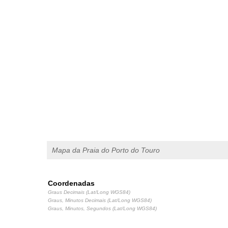
Mapa da Praia do Porto do Touro
Coordenadas
Graus Decimais (Lat/Long WGS84)
Graus, Minutos Decimais (Lat/Long WGS84)
Graus, Minutos, Segundos (Lat/Long WGS84)