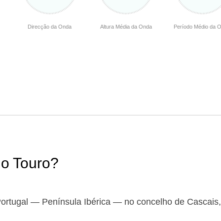
Direcção da Onda
Altura Média da Onda
Período Médio da 
do Touro?
ortugal — Península Ibérica — no concelho de Cascais,