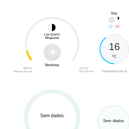
Seg
12
-
22
Lua Quarto
Minguante
16
ºC
Ventoso
06h13
21h01
Temperatura do Ar
Nascer-do-sol
Pôr-do-sol
Sem dados
Sem dados