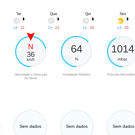
Ter
Qua
Qui
Sex
14
-
21
14
-
21
14
-
20
14
-
20
N
64
1014
36
%
mbar
km/h
Velocidade e Direcção
Humidade Relativa
Pressão Atmosféri
do Vento
Sem dados
Sem dados
Sem dados