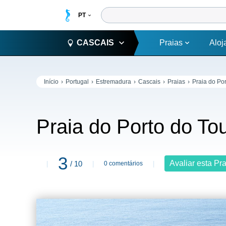
CASCAIS
Praias
Aloj
Início
Portugal
Estremadura
Cascais
Praias
Praia do Po
Praia do Porto do To
3
Avaliar esta Pr
/ 10
0 comentários