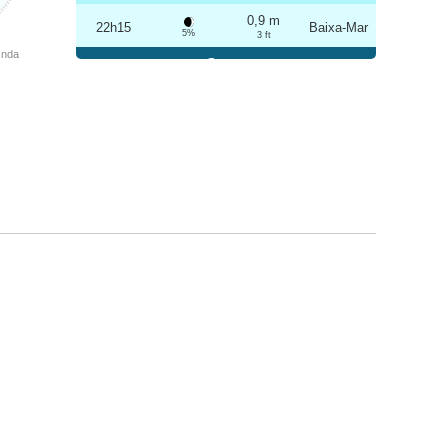
0,9 m
22h15
Baixa-Mar
5%
3 ft
Onda
Sexta
2025-10-24
3,2 m
04h30
Preia-Mar
6%
10.5 ft
1,0 m
10h35
Baixa-Mar
7%
3.3 ft
3,1 m
16h47
Preia-Mar
9%
10.2 ft
1,1 m
22h44
Baixa-Mar
10%
3.6 ft
Sábado
2025-10-25
3,2 m
05h01
Preia-Mar
12%
10.5 ft
1,1 m
11h08
Baixa-Mar
13%
3.6 ft
2,9 m
17h19
Preia-Mar
15%
9.5 ft