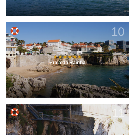
10
Praia da Rainha
11