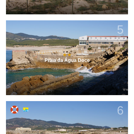
5
Praia da Água Doce
6