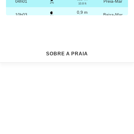
04h01
Preia-Mar
2%
10.8 ft
0,9 m
10h03
Baixa-Mar
3%
3 ft
3,2 m
16h16
Preia-Mar
4%
10.5 ft
0,9 m
22h15
Baixa-Mar
5%
3 ft
Sexta
SOBRE A PRAIA
2025-10-24
3,2 m
04h30
Preia-Mar
6%
10.5 ft
1,0 m
10h35
Baixa-Mar
7%
3.3 ft
3,1 m
16h47
Preia-Mar
9%
10.2 ft
1,1 m
22h44
Baixa-Mar
10%
3.6 ft
Sábado
2025-10-25