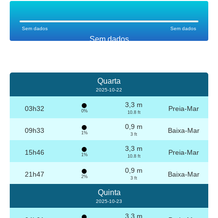
Sem dados
Sem dados
Sem dados
Quarta
2025-10-22
3,3 m
03h32
Preia-Mar
0%
10.8 ft
0,9 m
09h33
Baixa-Mar
1%
3 ft
3,3 m
15h46
Preia-Mar
1%
10.8 ft
0,9 m
21h47
Baixa-Mar
2%
3 ft
Quinta
2025-10-23
3,3 m