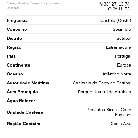
65%
5.2 ft
Graus, Minutos, Segundos (Lat/Long
N
38º 27' 13.74"
WGS84)
O
9º 11' 55"
2,8 m
09h58
Preia-Mar
68%
9.2 ft
Freguesia
Castelo (Oeste)
1,3 m
16h30
Baixa-Mar
Concelho
Sesimbra
70%
4.3 ft
Distrito
Setúbal
2,7 m
22h46
Preia-Mar
73%
8.9 ft
Região
Estremadura
Sábado
País
Portugal
2025-11-01
Continente
Europa
1,4 m
04h46
Baixa-Mar
75%
4.6 ft
Oceano
Atlântico Norte
3,0 m
Autoridade Marítima
Capitania do Porto de Setúbal
10h57
Preia-Mar
78%
9.8 ft
Área Protegida
Parque Natural da Arrábida
1,1 m
17h20
Baixa-Mar
80%
Água Balnear
3.6 ft
3,0 m
Praia das Bicas - Cabo
23h34
Preia-Mar
Unidade Costeira
83%
Espichel
9.8 ft
Região Costeira
Costa Azul