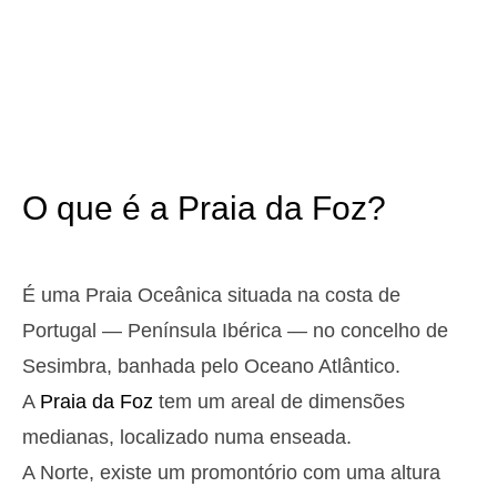
3,2 m
05h01
Preia-Mar
12%
10.5 ft
1,1 m
11h08
Baixa-Mar
13%
3.6 ft
2,9 m
17h19
Preia-Mar
15%
9.5 ft
1,2 m
23h15
Baixa-Mar
17%
3.9 ft
O que é a Praia da Foz?
Domingo
2025-10-26
3,0 m
04h35
Preia-Mar
19%
9.8 ft
É uma Praia Oceânica situada na costa de
1,2 m
10h45
Baixa-Mar
Portugal — Península Ibérica — no concelho de
20%
3.9 ft
2,8 m
Sesimbra, banhada pelo Oceano Atlântico.
16h55
Preia-Mar
22%
9.2 ft
A
Praia da Foz
tem um areal de dimensões
1,3 m
22h50
Baixa-Mar
24%
4.3 ft
medianas, localizado numa enseada.
Segunda
A Norte, existe um promontório com uma altura
2025-10-27