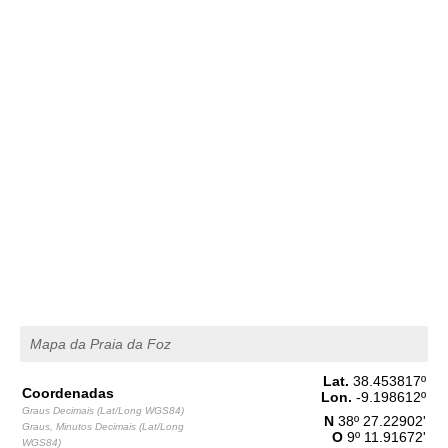
2,7 m
07h14
Preia-Mar
46%
8.9 ft
1,6 m
13h51
Baixa-Mar
49%
5.2 ft
2,4 m
20h10
Preia-Mar
52%
7.9 ft
Quinta
2025-10-30
1,7 m
02h13
Baixa-Mar
54%
5.6 ft
2,7 m
08h41
Preia-Mar
57%
8.9 ft
1,5 m
15h22
Baixa-Mar
60%
4.9 ft
Mapa da Praia da Foz
2,5 m
21h41
Preia-Mar
63%
8.2 ft
Lat.
38.453817
º
Sexta
Coordenadas
Lon.
-9.198612
º
2025-10-31
Graus Decimais (Lat/Long WGS84)
N
38º 27.22902'
Graus, Minutos Decimais (Lat/Long
O
9º 11.91672'
1,6 m
WGS84)
03h44
Baixa-Mar