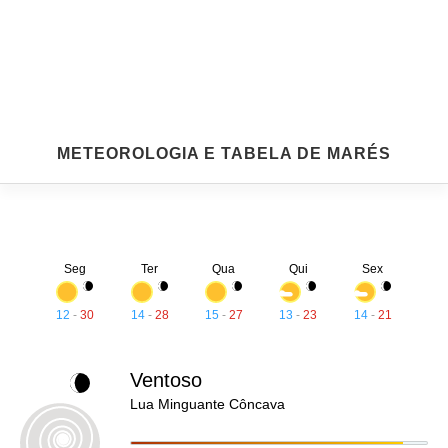
METEOROLOGIA E TABELA DE MARÉS
Seg
Ter
Qua
Qui
Sex
12
-
30
14
-
28
15
-
27
13
-
23
14
-
21
Ventoso
Lua Minguante Côncava