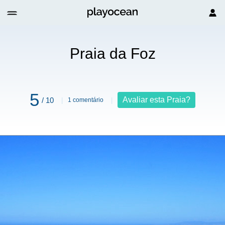
Praia da Foz
5
Avaliar esta Praia?
/ 10
1 comentário