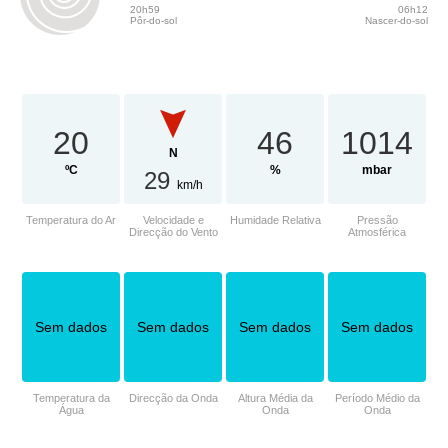
20h59
06h12
Pôr-do-sol
Nascer-do-sol
20
46
1014
N
ºC
%
mbar
29
km/h
Temperatura do Ar
Velocidade e
Humidade Relativa
Pressão
Direcção do Vento
Atmosférica
Sem dados
Sem dados
Sem dados
Sem dados
Temperatura da
Direcção da Onda
Altura Média da
Período Médio da
Água
Onda
Onda