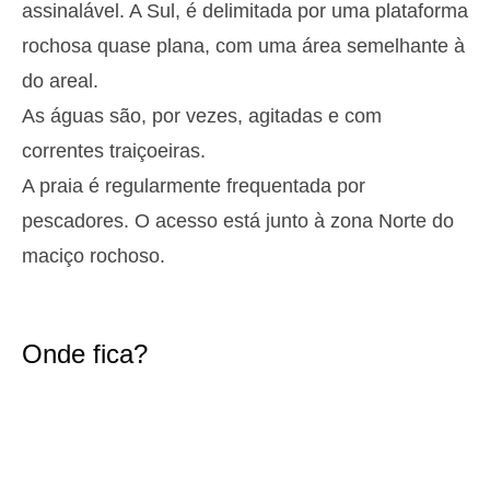
assinalável. A Sul, é delimitada por uma plataforma
2,9 m
05h14
Preia-Mar
27%
9.5 ft
rochosa quase plana, com uma área semelhante à
1,4 m
11h28
Baixa-Mar
do areal.
29%
4.6 ft
As águas são, por vezes, agitadas e com
2,6 m
17h40
Preia-Mar
31%
8.5 ft
correntes traiçoeiras.
1,5 m
23h33
Baixa-Mar
33%
A praia é regularmente frequentada por
4.9 ft
Terça
pescadores. O acesso está junto à zona Norte do
2025-10-28
maciço rochoso.
2,8 m
06h04
Preia-Mar
36%
9.2 ft
1,5 m
12h27
Baixa-Mar
39%
4.9 ft
Onde fica?
2,5 m
18h42
Preia-Mar
41%
8.2 ft
Quarta
2025-10-29
1,6 m
00h37
Baixa-Mar
43%
5.2 ft