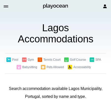
Lagos
Accommodations
Pool
Gym
Tennis Court
Golf Course
SPA
Babysitting
Pets Allowed
Accessability
Search accommodation available Lagos Municipality,
Portugal, sorted by name and type.