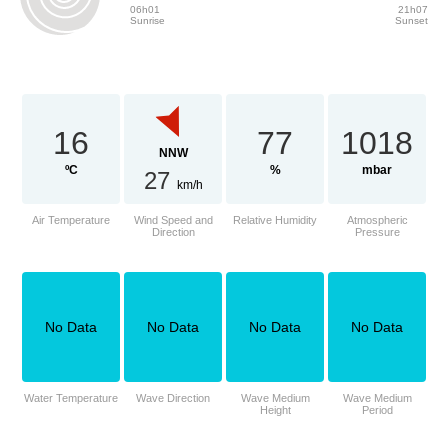
06h01
21h07
Sunrise
Sunset
16
77
1018
NNW
ºC
%
mbar
27
km/h
Air Temperature
Wind Speed and
Relative Humidity
Atmospheric
Direction
Pressure
No Data
No Data
No Data
No Data
Water Temperature
Wave Direction
Wave Medium
Wave Medium
Height
Period