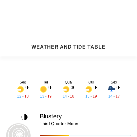
WEATHER AND TIDE TABLE
Seg
Ter
Qua
Qui
Sex
12
-
18
13
-
19
14
-
18
13
-
19
14
-
17
Blustery
Third Quarter Moon