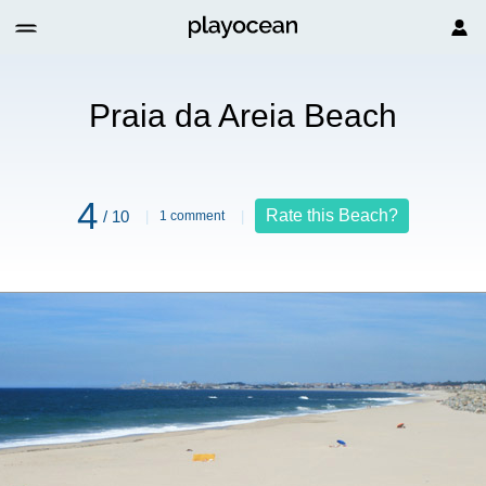
a Beach
Praia da Areia Beach
4
Rate this Beach?
/ 10
1 comment