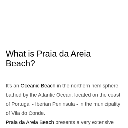
3,2 m
05h27
High Tide
12%
10.5 ft
0,9 m
11h36
Low Tide
13%
3 ft
2,9 m
17h45
High Tide
15%
9.5 ft
1,1 m
23h45
Low Tide
17%
3.6 ft
What is Praia da Areia
Sunday
2025-10-26
Beach?
3,0 m
05h00
High Tide
19%
9.8 ft
1,1 m
11h12
Low Tide
21%
It's an
Oceanic Beach
in the northern hemisphere
3.6 ft
2,8 m
bathed by the Atlantic Ocean, located on the coast
17h21
High Tide
23%
9.2 ft
of Portugal - Iberian Peninsula - in the municipality
1,2 m
23h19
Low Tide
25%
3.9 ft
of Vila do Conde.
Monday
Praia da Areia
Beach
presents a very extensive
2025-10-27