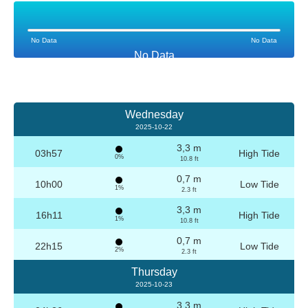
No Data
No Data
No Data
Wednesday
2025-10-22
3,3 m
03h57
High Tide
0%
10.8 ft
0,7 m
10h00
Low Tide
1%
2.3 ft
3,3 m
16h11
High Tide
1%
10.8 ft
0,7 m
22h15
Low Tide
2%
2.3 ft
Thursday
2025-10-23
3,3 m