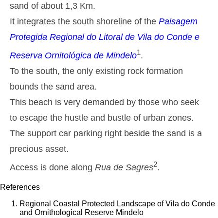
sand of about 1,3 Km.
2,9 m
05h39
High Tide
27%
9.5 ft
It integrates the south shoreline of the
Paisagem
1,2 m
11h53
Low Tide
Protegida Regional do Litoral de Vila do Conde e
29%
3.9 ft
2,6 m
1
Reserva Ornitológica de Mindelo
.
18h03
High Tide
31%
8.5 ft
To the south, the only existing rock formation
Tuesday
2025-10-28
bounds the sand area.
1,4 m
This beach is very demanded by those who seek
00h01
Low Tide
34%
4.6 ft
to escape the hustle and bustle of urban zones.
2,7 m
06h27
High Tide
36%
8.9 ft
The support car parking right beside the sand is a
1,4 m
12h48
Low Tide
precious asset.
39%
4.6 ft
2,4 m
2
Access is done along
Rua de Sagres
.
19h02
High Tide
41%
7.9 ft
Wednesday
References
2025-10-29
Regional Coastal Protected Landscape of Vila do Conde
1,5 m
and Ornithological Reserve Mindelo
01h00
Low Tide
44%
4.9 ft