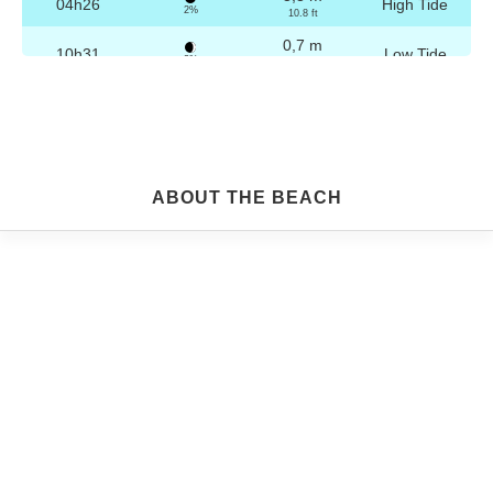
04h26
High Tide
2%
10.8 ft
0,7 m
10h31
Low Tide
3%
2.3 ft
3,2 m
16h42
High Tide
4%
10.5 ft
0,8 m
22h44
Low Tide
5%
2.6 ft
Friday
ABOUT THE BEACH
2025-10-24
3,3 m
04h56
High Tide
6%
10.8 ft
0,8 m
11h03
Low Tide
7%
2.6 ft
3,1 m
17h13
High Tide
9%
10.2 ft
0,9 m
23h14
Low Tide
10%
3 ft
Saturday
2025-10-25