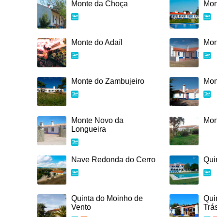
Monte da Choça
Mon
Monte do Adaíl
Mon
Monte do Zambujeiro
Mon
Monte Novo da
Mon
Longueira
Nave Redonda do Cerro
Qui
Quinta do Moinho de
Qui
Vento
Trá