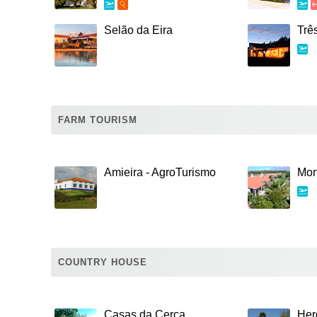
Selão da Eira
Trê
FARM TOURISM
Amieira - AgroTurismo
Mon
COUNTRY HOUSE
Casas da Cerca
Her