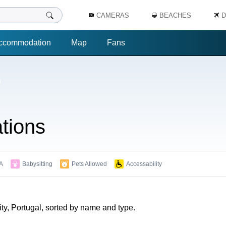
CAMERAS
BEACHES
D
ccommodation
Map
Fans
tions
A
Babysitting
Pets Allowed
Accessability
y, Portugal, sorted by name and type.