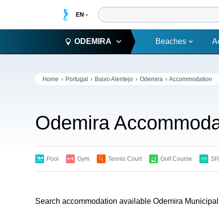
ODEMIRA
Beaches
A
Home
Portugal
Baixo Alentejo
Odemira
Accommodation
Odemira Accommoda
Pool
Gym
Tennis Court
Golf Course
SP
Search accommodation available Odemira Municipalit