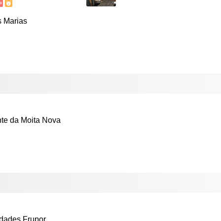
s Marias
te da Moita Nova
dades Frupor