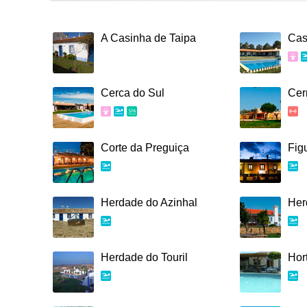
A Casinha de Taipa
Cas
Cerca do Sul
Cer
Corte da Preguiça
Fig
Herdade do Azinhal
Her
Herdade do Touril
Hor